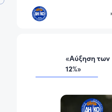
«Αύξηση των 
12%»