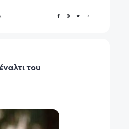
α
έναλτι του