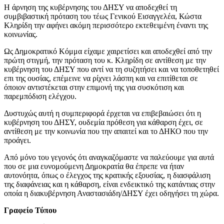
Η άρνηση της κυβέρνησης του ΔΗΣΥ να αποδεχθεί τη
συμβιβαστική πρόταση του τέως Γενικού Εισαγγελέα, Κώστα
Κληρίδη την αφήνει ακόμη περισσότερο εκτεθειμένη έναντι της
κοινωνίας.
Ως Δημοκρατικό Κόμμα είχαμε χαιρετίσει και αποδεχθεί από την
πρώτη στιγμή, την πρόταση του κ. Κληρίδη σε αντίθεση με την
κυβέρνηση του ΔΗΣΥ που αντί να τη συζητήσει και να τοποθετηθεί
επι της ουσίας, επέμεινε να ρίχνει λάσπη και να επιτίθεται σε
όποιον αντιστέκεται στην επιμονή της για συσκότιση και
παρεμπόδιση ελέγχου.
Δυστυχώς αυτή η συμπεριφορά έρχεται να επιβεβαιώσει ότι η
κυβέρνηση του ΔΗΣΥ, ουδεμία πρόθεση για κάθαρση έχει, σε
αντίθεση με την κοινωνία που την απαιτεί και το ΔΗΚΟ που την
προάγει.
Από μόνο του γεγονός ότι αναγκαζόμαστε να παλεύουμε για αυτά
που σε μια ευνομούμενη Δημοκρατία θα έπρεπε να ήταν
αυτονόητα, όπως ο έλεγχος της κρατικής εξουσίας, η διασφάλιση
της διαφάνειας και η κάθαρση, είναι ενδεικτικό της κατάντιας στην
οποία η διακυβέρνηση Αναστασιάδη/ΔΗΣΥ έχει οδηγήσει τη χώρα.
Γραφείο Τύπου