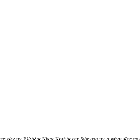
ρικών της Ελλάδας Νίκος Κοτζιάς στη διάρκεια της συνέντευξης του 