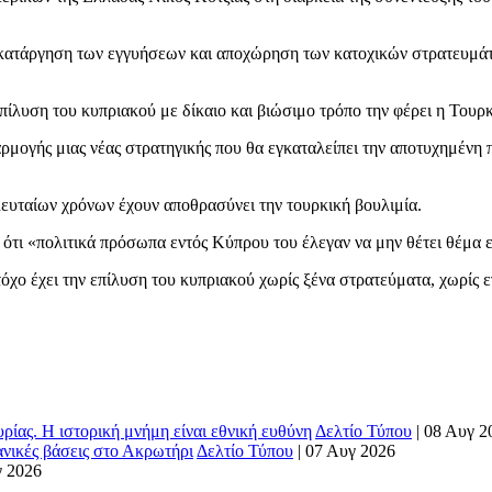
ί κατάργηση των εγγυήσεων και αποχώρηση των κατοχικών στρατευμάτ
πίλυση του κυπριακού με δίκαιο και βιώσιμο τρόπο την φέρει η Τουρκ
αρμογής μιας νέας στρατηγικής που θα εγκαταλείπει την αποτυχημένη 
λευταίων χρόνων έχουν αποθρασύνει την τουρκική βουλιμία.
 ότι «πολιτικά πρόσωπα εντός Κύπρου του έλεγαν να μην θέτει θέμα
όχο έχει την επίλυση του κυπριακού χωρίς ξένα στρατεύματα, χωρίς ε
ρίας. Η ιστορική μνήμη είναι εθνική ευθύνη
Δελτίο Τύπου
|
08 Αυγ 2
ανικές βάσεις στο Ακρωτήρι
Δελτίο Τύπου
|
07 Αυγ 2026
γ 2026