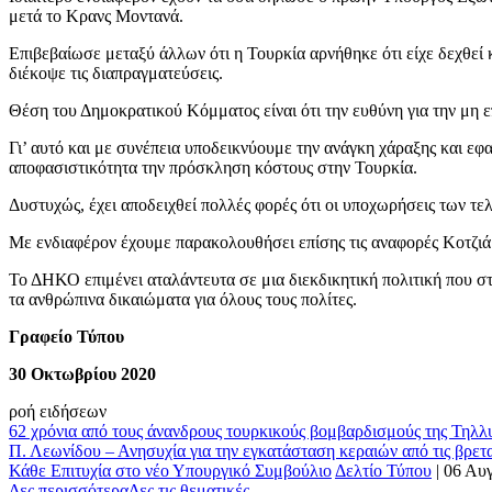
μετά το Κρανς Μοντανά.
Επιβεβαίωσε μεταξύ άλλων ότι η Τουρκία αρνήθηκε ότι είχε δεχθε
διέκοψε τις διαπραγματεύσεις.
Θέση του Δημοκρατικού Κόμματος είναι ότι την ευθύνη για την μη ε
Γι’ αυτό και με συνέπεια υποδεικνύουμε την ανάγκη χάραξης και εφ
αποφασιστικότητα την πρόσκληση κόστους στην Τουρκία.
Δυστυχώς, έχει αποδειχθεί πολλές φορές ότι οι υποχωρήσεις των τε
Με ενδιαφέρον έχουμε παρακολουθήσει επίσης τις αναφορές Κοτζιά
Το ΔΗΚΟ επιμένει αταλάντευτα σε μια διεκδικητική πολιτική που στ
τα ανθρώπινα δικαιώματα για όλους τους πολίτες.
Γραφείο Τύπου
30 Οκτωβρίου 2020
ροή ειδήσεων
62 χρόνια από τους άνανδρους τουρκικούς βομβαρδισμούς της Τηλλυ
Π. Λεωνίδου – Ανησυχία για την εγκατάσταση κεραιών από τις βρετ
Κάθε Επιτυχία στο νέο Υπουργικό Συμβούλιο
Δελτίο Τύπου
|
06 Αυ
Δες περισσότερα
Δες τις θεματικές