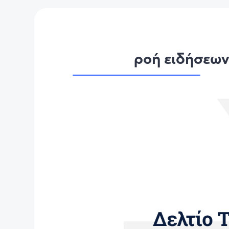
ροή ειδήσεω