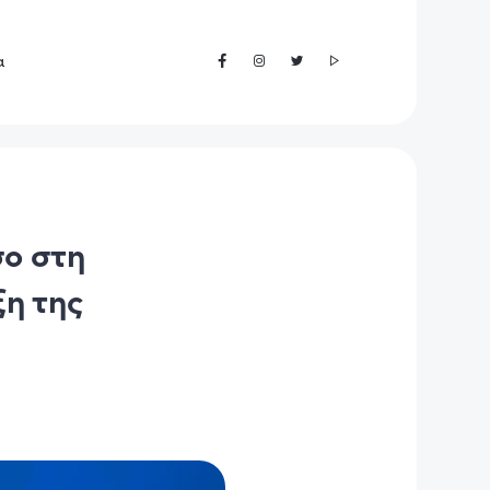
α
σο στη
ξη της