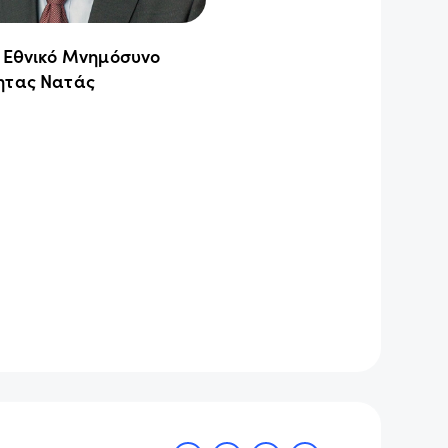
ο Εθνικό Μνημόσυνο
ητας Νατάς