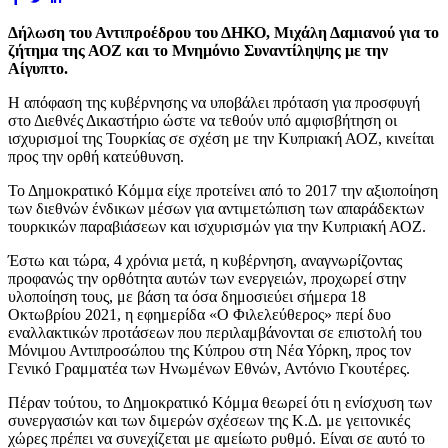
Δήλωση του Αντιπροέδρου του ΔΗΚΟ, Μιχάλη Δαμιανού για το
ζήτημα της ΑΟΖ και το Μνημόνιο Συναντίληψης με την
Αίγυπτο.
Η απόφαση της κυβέρνησης να υποβάλει πρόταση για προσφυγή
στο Διεθνές Δικαστήριο ώστε να τεθούν υπό αμφισβήτηση οι
ισχυρισμοί της Τουρκίας σε σχέση με την Κυπριακή ΑΟΖ, κινείται
προς την ορθή κατεύθυνση.
Το Δημοκρατικό Κόμμα είχε προτείνει από το 2017 την αξιοποίηση
των διεθνών ένδικων μέσων για αντιμετώπιση των απαράδεκτων
τουρκικών παραβιάσεων και ισχυρισμών για την Κυπριακή ΑΟΖ.
Έστω και τώρα, 4 χρόνια μετά, η κυβέρνηση, αναγνωρίζοντας
προφανώς την ορθότητα αυτών των ενεργειών, προχωρεί στην
υλοποίηση τους, με βάση τα όσα δημοσιεύει σήμερα 18
Οκτωβρίου 2021, η εφημερίδα «Ο Φιλελεύθερος» περί δυο
εναλλακτικών προτάσεων που περιλαμβάνονται σε επιστολή του
Μόνιμου Αντιπροσώπου της Κύπρου στη Νέα Υόρκη, προς τον
Γενικό Γραμματέα των Ηνωμένων Εθνών, Αντόνιο Γκουτέρες.
Πέραν τούτου, το Δημοκρατικό Κόμμα θεωρεί ότι η ενίσχυση των
συνεργασιών και των διμερών σχέσεων της Κ.Δ. με γειτονικές
χώρες πρέπει να συνεχίζεται με αμείωτο ρυθμό. Είναι σε αυτό το