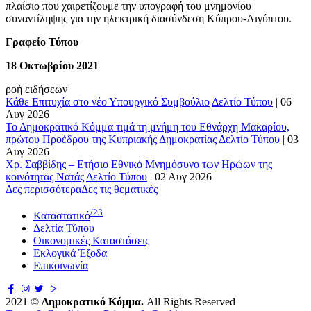
πλαίσιο που χαιρετίζουμε την υπογραφή του μνημονίου
συναντίληψης για την ηλεκτρική διασύνδεση Κύπρου-Αιγύπτου.
Γραφείο Τύπου
18 Οκτωβρίου 2021
ροή ειδήσεων
Κάθε Επιτυχία στο νέο Υπουργικό Συμβούλιο
Δελτίο Τύπου
|
06
Αυγ 2026
Το Δημοκρατικό Κόμμα τιμά τη μνήμη του Εθνάρχη Μακαρίου,
πρώτου Προέδρου της Κυπριακής Δημοκρατίας
Δελτίο Τύπου
|
03
Αυγ 2026
Χρ. Σαββίδης – Ετήσιο Εθνικό Μνημόσυνο των Ηρώων της
κοινότητας Νατάς
Δελτίο Τύπου
|
02 Αυγ 2026
Δες περισσότερα
Δες τις θεματικές
/23
Καταστατικό
Δελτία Τύπου
Οικονομικές Καταστάσεις
Εκλογικά Έξοδα
Επικοινωνία
2021 ©
Δημοκρατικό Κόμμα.
All Rights Reserved