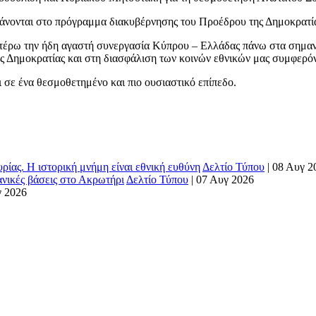
μβάνονται στο πρόγραμμα διακυβέρνησης του Προέδρου της Δημοκρατί
τέρω την ήδη αγαστή συνεργασία Κύπρου – Ελλάδας πάνω στα σημαντικ
ής Δημοκρατίας και στη διασφάλιση των κοινών εθνικών μας συμφερό
σε ένα θεσμοθετημένο και πιο ουσιαστικό επίπεδο.
ρίας. Η ιστορική μνήμη είναι εθνική ευθύνη
Δελτίο Τύπου
|
08 Αυγ 2
ανικές βάσεις στο Ακρωτήρι
Δελτίο Τύπου
|
07 Αυγ 2026
γ 2026