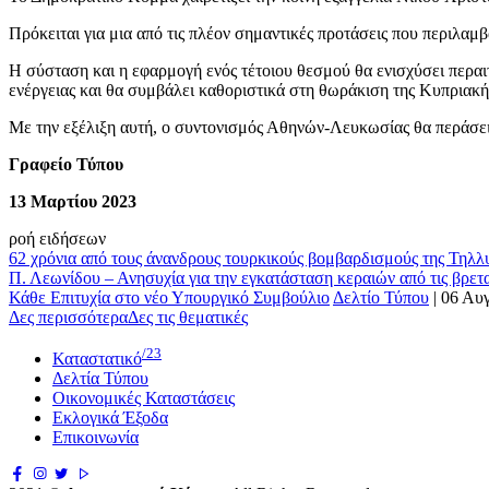
Πρόκειται για μια από τις πλέον σημαντικές προτάσεις που περιλα
Η σύσταση και η εφαρμογή ενός τέτοιου θεσμού θα ενισχύσει περαι
ενέργειας και θα συμβάλει καθοριστικά στη θωράκιση της Κυπριακ
Με την εξέλιξη αυτή, ο συντονισμός Αθηνών-Λευκωσίας θα περάσει 
Γραφείο Τύπου
13 Μαρτίου 2023
ροή ειδήσεων
62 χρόνια από τους άνανδρους τουρκικούς βομβαρδισμούς της Τηλλυ
Π. Λεωνίδου – Ανησυχία για την εγκατάσταση κεραιών από τις βρετ
Κάθε Επιτυχία στο νέο Υπουργικό Συμβούλιο
Δελτίο Τύπου
|
06 Αυ
Δες περισσότερα
Δες τις θεματικές
/23
Καταστατικό
Δελτία Τύπου
Οικονομικές Καταστάσεις
Εκλογικά Έξοδα
Επικοινωνία