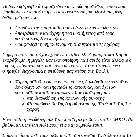
Τα δυο κυβερνητικά νομοσχέδια και οι δύο προτάσεις νόμου που
ψηφίσαμε είναι ισοζυγισμένα και συνθέτουν μια ολοκληρωμένη
δέσμη μέτρων που:
Διευρύνει την προστασία των ευάλωτων δανειοληπτών.
Αποτρέπει την κατάχρηση του συστήματος από τους
κακόπιστους δανειολήπτες.
Διασφαλίζει τη δημοσιονομική σταθερότητα της χώρας.
Σήμερα αυτοί οι στόχοι έχουν επιτευχθεί. Ως Δημοκρατικό Κόμμα
εκφράζουμε τη μεγάλη μας ικανοποίηση γιατί αυτός είναι άλλωστε ο
κύριος γνώμονας μας και πάνω σε αυτούς στους στόχους έχει
στηριχθεί διαχρονικά η υπεύθυνη μας στάση στη Βουλή:
στην προστασία εκείνων που πρέπει, δηλαδή των ευάλωτων
δανειοληπτών και της πρώτης κατοικίας, και όχι των
κακόπιστων και των επαύλεων των εκατομμυρίων
στη διασφάλιση της κοινωνικής συνοχής
στη διασφάλιση της δημοσιονομικής σταθερότητας της
χώρας.
Είναι αυτή η υπεύθυνη πολιτική που τηρεί με συνέπεια το ΔΗΚΟ είτε
βρίσκεται στην αντιπολίτευση είτε στη συμπολίτευση.
Σήμερα, όμως πετύχαμε μέσα από τη συνεργασία, το διάλογο και τη