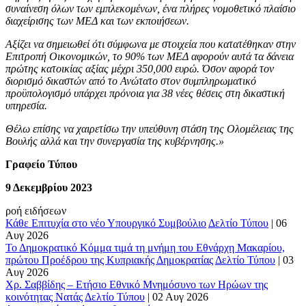
συναίνεση όλων των εμπλεκομένων, ένα πλήρες νομοθετικό πλαίσιο
διαχείρισης των ΜΕΔ και των εκποιήσεων.
Αξίζει να σημειωθεί ότι σύμφωνα με στοιχεία που κατατέθηκαν στην
Επιτροπή Οικονομικών, το 90% των ΜΕΔ αφορούν αυτά τα δάνεια
πρώτης κατοικίας αξίας μέχρι 350,000 ευρώ. Όσον αφορά τον
διορισμό δικαστών από το Ανώτατο στον συμπληρωματικό
προϋπολογισμό υπάρχει πρόνοια για 38 νέες θέσεις στη δικαστική
υπηρεσία.
Θέλω επίσης να χαιρετίσω την υπεύθυνη στάση της Ολομέλειας της
Βουλής αλλά και την συνεργασία της κυβέρνησης.»
Γραφείο Τύπου
9 Δεκεμβρίου 2023
ροή ειδήσεων
Κάθε Επιτυχία στο νέο Υπουργικό Συμβούλιο
Δελτίο Τύπου
|
06
Αυγ 2026
Το Δημοκρατικό Κόμμα τιμά τη μνήμη του Εθνάρχη Μακαρίου,
πρώτου Προέδρου της Κυπριακής Δημοκρατίας
Δελτίο Τύπου
|
03
Αυγ 2026
Χρ. Σαββίδης – Ετήσιο Εθνικό Μνημόσυνο των Ηρώων της
κοινότητας Νατάς
Δελτίο Τύπου
|
02 Αυγ 2026