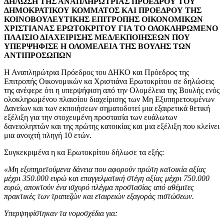
ΔΗΛΩΣH ΤΗΣ ΑΝΑΠΛΗΡΩΤΡΙΑΣ ΠΡΟΕΔΡΟΥ ΤΟΥ
ΔΗΜΟΚΡΑΤΙΚΟΥ ΚΟΜΜΑΤΟΣ ΚΑΙ ΠΡΟΕΔΡΟΥ ΤΗΣ
ΚΟΙΝΟΒΟΥΛΕΥΤΙΚΗΣ ΕΠΙΤΡΟΠΗΣ ΟΙΚΟΝΟΜΙΚΩΝ
ΧΡΙΣΤΙΑΝΑΣ ΕΡΩΤΟΚΡΙΤΟΥ ΓΙΑ ΤΟ ΟΛΟΚΛΗΡΩΜΕΝΟ
ΠΛΑΙΣΙΟ ΔΙΑΧΕΙΡΙΣΗΣ ΜΕΔ/ΕΚΠΟΙΗΣΕΩΝ ΠΟΥ
ΥΠΕΡΨΗΦΙΣΕ Η ΟΛΟΜΕΛΕΙΑ ΤΗΣ ΒΟΥΛΗΣ ΤΩΝ
ΑΝΤΙΠΡΟΣΩΠΩΝ
Η Αναπληρώτρια Πρόεδρος του ΔΗΚΟ και Πρόεδρος της
Επιτροπής Οικονομικών κα Χριστιάνα Ερωτοκρίτου σε δηλώσεις
της ανέφερε ότι η υπερψήφιση από την Ολομέλεια της Βουλής ενός
ολοκληρωμένου πλαισίου διαχείρισης των Μη Εξυπηρετουμένων
Δανείων και των εκποιήσεων σηματοδοτεί μια εξαιρετικά θετική
εξέλιξη για την στοχευμένη προστασία των ευάλωτων
δανειοληπτών και της πρώτης κατοικίας και μια εξέλιξη που κλείνει
μια ανοιχτή πληγή 10 ετών.
Συγκεκριμένα η κα Ερωτοκρίτου δήλωσε τα εξής:
«Μη εξυπηρετούμενα δάνεια που αφορούν πρώτη κατοικία αξίας
μέχρι 350.000 ευρώ και επαγγελματική στέγη αξίας μέχρι 750.000
ευρώ, αποκτούν ένα ισχυρό πλέγμα προστασίας από αθέμιτες
πρακτικές των τραπεζών και εταιρειών εξαγοράς πιστώσεων.
Υπερψηφίστηκαν τα νομοσχέδια για: