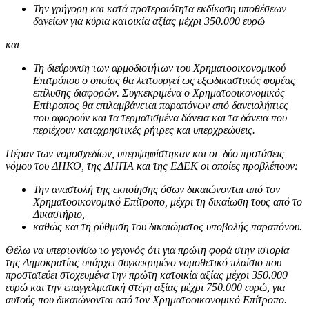
Την γρήγορη και κατά προτεραιότητα εκδίκαση υποθέσεων
δανείων για κύρια κατοικία αξίας μέχρι 350.000 ευρώ
και
Τη διεύρυνση των αρμοδιοτήτων του Χρηματοοικονομικού
Επιτρόπου ο οποίος θα λειτουργεί ως εξωδικαστικός φορέας
επίλυσης διαφορών. Συγκεκριμένα ο Χρηματοοικονομικός
Επίτροπος θα επιλαμβάνεται παραπόνων από δανειολήπτες
που αφορούν και τα τερματισμένα δάνεια και τα δάνεια που
περιέχουν καταχρηστικές ρήτρες και υπερχρεώσεις.
Πέραν των νομοσχεδίων, υπερψηφίστηκαν και οι δύο προτάσεις
νόμου του ΔΗΚΟ, της ΔΗΠΑ και της ΕΔΕΚ οι οποίες προβλέπουν:
Την αναστολή της εκποίησης όσων δικαιώνονται από τον
Χρηματοοικονομικό Επίτροπο, μέχρι τη δικαίωση τους από το
Δικαστήριο,
καθώς και τη ρύθμιση του δικαιώματος υποβολής παραπόνου.
Θέλω να υπερτονίσω το γεγονός ότι για πρώτη φορά στην ιστορία
της Δημοκρατίας υπάρχει συγκεκριμένο νομοθετικό πλαίσιο που
προστατεύει στοχευμένα την πρώτη κατοικία αξίας μέχρι 350.000
ευρώ και την επαγγελματική στέγη αξίας μέχρι 750.000 ευρώ, για
αυτούς που δικαιώνονται από τον Χρηματοοικονομικό Επίτροπο.