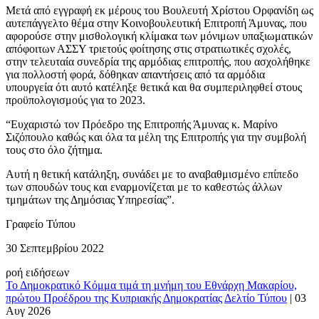
Μετά από εγγραφή εκ μέρους του Βουλευτή Χρίστου Ορφανίδη ως
αυτεπάγγελτο θέμα στην Κοινοβουλευτική Επιτροπή Άμυνας, που
αφορούσε στην μισθολογική κλίμακα των μόνιμων υπαξιωματικών
απόφοιτων ΑΣΣΥ τριετούς φοίτησης στις στρατιωτικές σχολές,
στην τελευταία συνεδρία της αρμόδιας επιτροπής, που ασχολήθηκε
για πολλοστή φορά, δόθηκαν απαντήσεις από τα αρμόδια
υπουργεία ότι αυτό κατέληξε θετικά και θα συμπεριληφθεί στους
προϋπολογισμούς για το 2023.
“Ευχαριστώ τον Πρόεδρο της Επιτροπής Άμυνας κ. Μαρίνο
Σιζόπουλο καθώς και όλα τα μέλη της Επιτροπής για την συμβολή
τους στο όλο ζήτημα.
Αυτή η θετική κατάληξη, συνάδει με το αναβαθμισμένο επίπεδο
των σπουδών τους και εναρμονίζεται με το καθεστώς άλλων
τμημάτων της Δημόσιας Υπηρεσίας”.
Γραφείο Τύπου
30 Σεπτεμβρίου 2022
ροή ειδήσεων
Το Δημοκρατικό Κόμμα τιμά τη μνήμη του Εθνάρχη Μακαρίου,
πρώτου Προέδρου της Κυπριακής Δημοκρατίας
Δελτίο Τύπου
|
03
Αυγ 2026