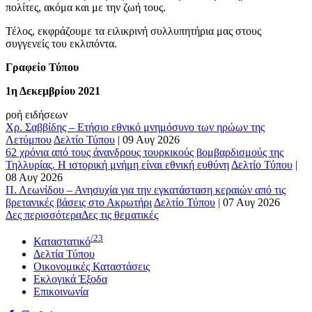
πολίτες, ακόμα και με την ζωή τους.
Τέλος, εκφράζουμε τα ειλικρινή συλλυπητήρια μας στους
συγγενείς του εκλιπόντα.
Γραφείο Τύπου
1η Δεκεμβρίου 2021
ροή ειδήσεων
Χρ. Σαββίδης – Ετήσιο εθνικό μνημόσυνο των ηρώων της
Λετύμπου
Δελτίο Τύπου
|
09 Αυγ 2026
62 χρόνια από τους άνανδρους τουρκικούς βομβαρδισμούς της
Τηλλυρίας. Η ιστορική μνήμη είναι εθνική ευθύνη
Δελτίο Τύπου
|
08 Αυγ 2026
Π. Λεωνίδου – Ανησυχία για την εγκατάσταση κεραιών από τις
βρετανικές βάσεις στο Ακρωτήρι
Δελτίο Τύπου
|
07 Αυγ 2026
Δες περισσότερα
Δες τις θεματικές
/23
Καταστατικό
Δελτία Τύπου
Οικονομικές Καταστάσεις
Εκλογικά Έξοδα
Επικοινωνία