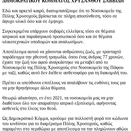
ΔΗΜΟΚΡΑΤΙΚΟΥ ΚΟΜΜΑΤΟΣ
ΧΡΥΣΑΝΘΟΥ ΣΑΒΒΙΔΗ
Εδώ και αρκετό καιρό, διατυμπανίζουμε ότι το Νοσοκομείο της
Πόλης Χρυσοχούς βρίσκεται σε πλήρη αποσύνθεση, τόσο σε
άψυχο υλικό όσο και σε έμψυχο.
Συγκεκριμένα υπάρχουν σοβαρές ελλείψεις τόσο σε θέματα
ιατρικού και παραϊατρικού προσωπικού όσο και σε θέματα
υλικοτεχνικών υποδομών και αναλωσίμων.
Αποτέλεσμα αυτού να χάνονται ανθρώπινες ζωές, με τρανταχτό
παράδειγμα την χθεσινή τραγωδία, όπου ένας άνδρας 77 χρονών,
έχασε την ζωή του αφού αναγκάστηκε να μεταβεί από το
Νοσοκομείο της Πόλης Χρυσοχούς στο Νοσοκομείο της Πάφου
με ταξί, καθώς αυτό δεν διέθετε ασθενοφόρο για τη διακομιδή του.
Πρέπει οι υπεύθυνοι επιτέλους να αναλάβουν τις ευθύνες τους για
να μην θρηνήσουμε άλλα θύματα.
Θεωρώ αδιανόητο, εν έτει 2021, τα νοσοκομεία μας να μην
διαθέτουν όλο τον απαραίτητο ιατρικό εξοπλισμό, αφήνοντας
ασθενείς στο έλεος του θεού.
Ως Δημοκρατικό Κόμμα, κρούομε για πολλοστή φορά τον κώδωνα
του κινδύνου για το διαμέρισμα Πόλης Χρυσοχούς, καθώς
παραμένει στο περιθώριο με αποτέλεσμα να την πληρώνουν αθώοι