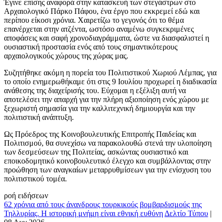
Έγινε επίσης αναφορά στην κατασκευή των στεγάστρων στο
Αρχαιολογικό Πάρκο Πάφου, ένα έργο που εκκρεμεί εδώ και
περίπου είκοσι χρόνια. Χαιρετίζω το γεγονός ότι το θέμα
επανέρχεται στην ατζέντα, ωστόσο αναμένω συγκεκριμένες
αποφάσεις και σαφή χρονοδιαγράμματα, ώστε να διασφαλιστεί η
ουσιαστική προστασία ενός από τους σημαντικότερους
αρχαιολογικούς χώρους της χώρας μας.
Συζητήθηκε ακόμη η πορεία του Πολιτιστικού Χωριού Λέμπας, για
το οποίο ενημερωθήκαμε ότι στις 9 Ιουλίου προχωρεί η διαδικασία
ανάθεσης της διαχείρισής του. Εύχομαι η εξέλιξη αυτή να
αποτελέσει την απαρχή για την πλήρη αξιοποίηση ενός χώρου με
ξεχωριστή σημασία για την καλλιτεχνική δημιουργία και την
πολιτιστική ανάπτυξη.
Ως Πρόεδρος της Κοινοβουλευτικής Επιτροπής Παιδείας και
Πολιτισμού, θα συνεχίσω να παρακολουθώ στενά την υλοποίηση
των δεσμεύσεων της Πολιτείας, ασκώντας ουσιαστικό και
εποικοδομητικό κοινοβουλευτικό έλεγχο και συμβάλλοντας στην
προώθηση των αναγκαίων μεταρρυθμίσεων για την ενίσχυση του
πολιτιστικού τομέα.
ροή ειδήσεων
62 χρόνια από τους άνανδρους τουρκικούς βομβαρδισμούς της
Τηλλυρίας. Η ιστορική μνήμη είναι εθνική ευθύνη
Δελτίο Τύπου
|