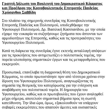
Γραπτή
Δήλωση του
Βουλευτή του Δημοκρατικού Κόμματος
και
Προέδρου της Κοινοβουλευτικής Επιτροπής Παιδείας
Χρύσανθου Σαββίδη
Στο πλαίσιο της σημερινής συνεδρίας της Κοινοβουλευτικής
Επιτροπής Παιδείας και Πολιτισμού, υποδεχθήκαμε την
Υφυπουργό Πολιτισμού, Δρ. Βασιλική Κασσιανίδου, με την οποία
είχαμε την ευκαιρία να συζητήσουμε ζητήματα που άπτονται των
αρμοδιοτήτων της Επιτροπής, καθώς και τις προτεραιότητες του
Υφυπουργείου Πολιτισμού.
Κατά τη διάρκεια της συνεδρίας έγινε εκτενής ανταλλαγή απόψεων
για τις προκλήσεις που αντιμετωπίζει ο πολιτιστικός τομέας, την
πορεία υλοποίησης σημαντικών έργων και τις μεταρρυθμίσεις που
εκκρεμούν.
Προσωπικά, επανέλαβα τη διαχρονική θέση του Δημοκρατικού
Κόμματος, το οποίο πρωτοστάτησε πριν από τέσσερα χρόνια στην
ίδρυση του Υφυπουργείου Πολιτισμού, αναγνωρίζοντας τη
σημασία της θεσμικής του κατοχύρωσης για την ενίσχυση και
αναβάθμιση του πολιτιστικού τομέα. Η δημιουργία του
Υφυπουργείου, καθώς και οι πρωτοβουλίες που έχουν αναληφθεί
μέχρι σήμερα, αποτελούν σημαντικά βήματα προς τη σωστή
κατεύθυνση. Την ίδια ώρα, όμως, εξακολουθούν να υπάρχουν
σοβαρές εκκρεμότητες που απαιτούν άμεσες και ουσιαστικές