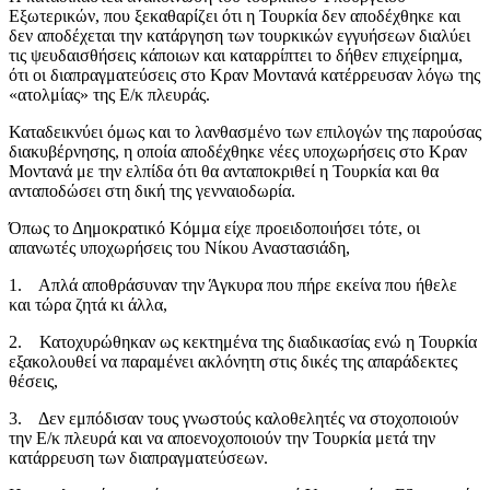
Εξωτερικών, που ξεκαθαρίζει ότι η Τουρκία δεν αποδέχθηκε και
δεν αποδέχεται την κατάργηση των τουρκικών εγγυήσεων διαλύει
τις ψευδαισθήσεις κάποιων και καταρρίπτει το δήθεν επιχείρημα,
ότι οι διαπραγματεύσεις στο Κραν Μοντανά κατέρρευσαν λόγω της
«ατολμίας» της Ε/κ πλευράς.
Καταδεικνύει όμως και το λανθασμένο των επιλογών της παρούσας
διακυβέρνησης, η οποία αποδέχθηκε νέες υποχωρήσεις στο Κραν
Μοντανά με την ελπίδα ότι θα ανταποκριθεί η Τουρκία και θα
ανταποδώσει στη δική της γενναιοδωρία.
Όπως το Δημοκρατικό Κόμμα είχε προειδοποιήσει τότε, οι
απανωτές υποχωρήσεις του Νίκου Αναστασιάδη,
1. Απλά αποθράσυναν την Άγκυρα που πήρε εκείνα που ήθελε
και τώρα ζητά κι άλλα,
2. Κατοχυρώθηκαν ως κεκτημένα της διαδικασίας ενώ η Τουρκία
εξακολουθεί να παραμένει ακλόνητη στις δικές της απαράδεκτες
θέσεις,
3. Δεν εμπόδισαν τους γνωστούς καλοθελητές να στοχοποιούν
την Ε/κ πλευρά και να αποενοχοποιούν την Τουρκία μετά την
κατάρρευση των διαπραγματεύσεων.