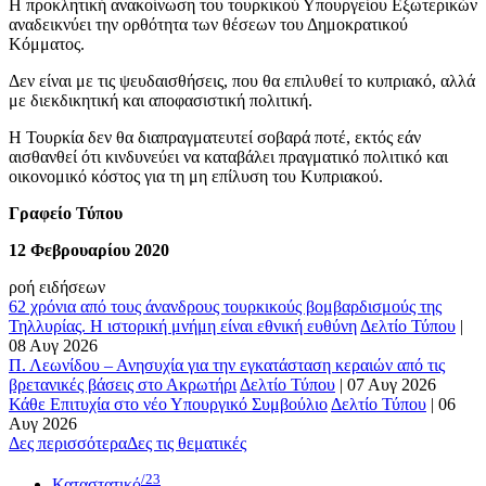
Η προκλητική ανακοίνωση του τουρκικού Υπουργείου Εξωτερικών
αναδεικνύει την ορθότητα των θέσεων του Δημοκρατικού
Κόμματος.
Δεν είναι με τις ψευδαισθήσεις, που θα επιλυθεί το κυπριακό, αλλά
με διεκδικητική και αποφασιστική πολιτική.
Η Τουρκία δεν θα διαπραγματευτεί σοβαρά ποτέ, εκτός εάν
αισθανθεί ότι κινδυνεύει να καταβάλει πραγματικό πολιτικό και
οικονομικό κόστος για τη μη επίλυση του Κυπριακού.
Γραφείο Τύπου
12 Φεβρουαρίου 2020
ροή ειδήσεων
62 χρόνια από τους άνανδρους τουρκικούς βομβαρδισμούς της
Τηλλυρίας. Η ιστορική μνήμη είναι εθνική ευθύνη
Δελτίο Τύπου
|
08 Αυγ 2026
Π. Λεωνίδου – Ανησυχία για την εγκατάσταση κεραιών από τις
βρετανικές βάσεις στο Ακρωτήρι
Δελτίο Τύπου
|
07 Αυγ 2026
Κάθε Επιτυχία στο νέο Υπουργικό Συμβούλιο
Δελτίο Τύπου
|
06
Αυγ 2026
Δες περισσότερα
Δες τις θεματικές
/23
Καταστατικό