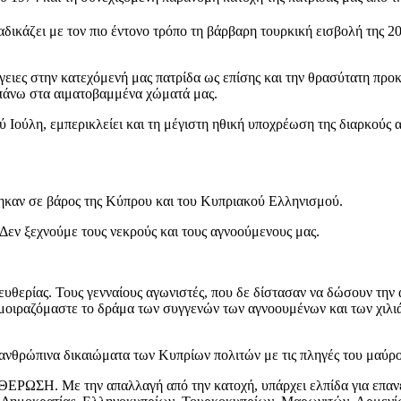
δικάζει με τον πιο έντονο τρόπο τη βάρβαρη τουρκική εισβολή της 2
ειες στην κατεχόμενή μας πατρίδα ως επίσης και την θρασύτατη προκ
 πάνω στα αιματοβαμμένα χώματά μας.
ύ Ιούλη, εμπερικλείει και τη μέγιστη ηθική υποχρέωση της διαρκούς
θηκαν σε βάρος της Κύπρου και του Κυπριακού Ελληνισμού.
. Δεν ξεχνούμε τους νεκρούς και τους αγνοούμενους μας.
υθερίας. Τους γενναίους αγωνιστές, που δε δίστασαν να δώσουν την 
οιραζόμαστε το δράμα των συγγενών των αγνοουμένων και των χιλιάδ
 ανθρώπινα δικαιώματα των Κυπρίων πολιτών με τις πληγές του μαύρο
ΘΕΡΩΣΗ. Με την απαλλαγή από την κατοχή, υπάρχει ελπίδα για επα