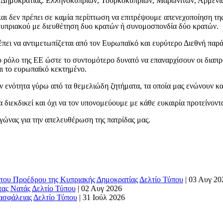
 Δημοκρατίας. Ελληνοκυπρίων, Τουρκοκυπρίων, Μαρωνιτών, Αρμενίω
 και δεν πρέπει σε καμία περίπτωση να επιτρέψουμε απενεχοποίηση τη
Κυπριακού με διευθέτηση δυο κρατών ή συνομοσπονδία δύο κρατών.
ρέπει να αντιμετωπίζεται από τον Ευρωπαϊκό και ευρύτερο Διεθνή πα
 ρόλο της ΕΕ ώστε το συντομότερο δυνατό να επαναρχίσουν οι διαπ
ι το ευρωπαϊκό κεκτημένο.
ν ενότητα γύρω από τα θεμελιώδη ζητήματα, τα οποία μας ενώνουν και
διεκδικεί και όχι να τον υπονομεύουμε με κάθε ευκαιρία προτείνοντ
αγώνας για την απελευθέρωση της πατρίδας μας.
του Προέδρου της Κυπριακής Δημοκρατίας
Δελτίο Τύπου
|
03 Αυγ 20
τας Νατάς
Δελτίο Τύπου
|
02 Αυγ 2026
 ασφάλειας
Δελτίο Τύπου
|
31 Ιούλ 2026