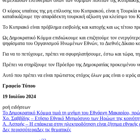
θεμελιωδών ελευθεριών όλων των νόμιμων πολιτών της Κυπριακής
Ο κύριος υπαίτιος της μη επίλυσης του Κυπριακού, είναι η Τουρκία
καταδικάζουμε την απαράδεκτη τουρκική αξίωση για κλείσιμο του 
Το Κυπριακό είναι πρόβλημα εισβολής και κατοχής και ως τέτοιο π
Ως Δημοκρατικό Κόμμα επιδιώκουμε και επιζητούμε τον ενεργότερο
ψηφίσματα του Οργανισμού Ηνωμένων Εθνών, το Διεθνές Δίκαιο κα
Για να το πετύχουμε, πρέπει να σφυρηλατήσουμε, έστω και τώρα, τη
Πρέπει να στηρίξουμε τον Πρόεδρο της Δημοκρατίας προκειμένου να 
Αυτό που πρέπει να είναι πρώτιστος στόχος όλων μας είναι ο ιερός 
Γραφείο Τύπου
19 Ιουλίου 2024
ροή ειδήσεων
Το Δημοκρατικό Κόμμα τιμά τη μνήμη του Εθνάρχη Μακαρίου, πρώ
Χρ. Σαββίδης – Ετήσιο Εθνικό Μνημόσυνο των Ηρώων της κοινότη
Α. Ασπρής – Η επάρκεια στην ηλεκτροδότηση είναι ζήτημα εθνικής
Δες περισσότερα
Δες τις θεματικές
/23