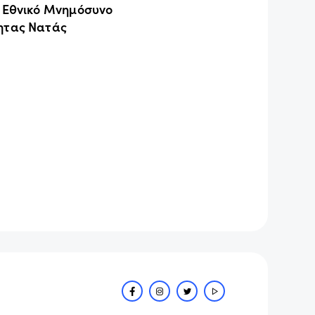
ο Εθνικό Μνημόσυνο
ητας Νατάς