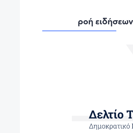
ροή ειδήσεω