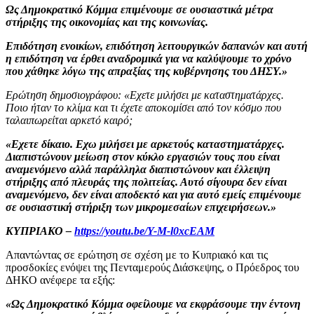
Ως Δημοκρατικό Κόμμα επιμένουμε σε ουσιαστικά μέτρα
στήριξης της οικονομίας και της κοινωνίας.
Επιδότηση ενοικίων, επιδότηση λειτουργικών δαπανών και αυτή
η επιδότηση να έρθει αναδρομικά για να καλύψουμε το χρόνο
που χάθηκε λόγω της απραξίας της κυβέρνησης του ΔΗΣΥ.»
Ερώτηση δημοσιογράφου: «Εχετε μιλήσει με καταστηματάρχες.
Ποιο ήταν το κλίμα και τι έχετε αποκομίσει από τον κόσμο που
ταλαιπωρείται αρκετό καιρό;
«Εχετε δίκαιο. Εχω μιλήσει με αρκετούς καταστηματάρχες.
Διαπιστώνουν μείωση στον κύκλο εργασιών τους που είναι
αναμενόμενο αλλά παράλληλα διαπιστώνουν και έλλειψη
στήριξης από πλευράς της πολιτείας. Αυτό σίγουρα δεν είναι
αναμενόμενο, δεν είναι αποδεκτό και για αυτό εμείς επιμένουμε
σε ουσιαστική στήριξη των μικρομεσαίων επιχειρήσεων.»
ΚΥΠΡΙΑΚΟ –
https://youtu.be/Y-M-l0xcEAM
Απαντώντας σε ερώτηση σε σχέση με το Κυπριακό και τις
προσδοκίες ενόψει της Πενταμερούς Διάσκεψης, ο Πρόεδρος του
ΔΗΚΟ ανέφερε τα εξής:
«Ως Δημοκρατικό Κόμμα οφείλουμε να εκφράσουμε την έντονη