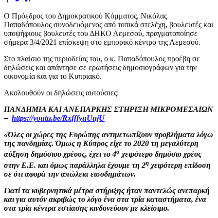
Ο Πρόεδρος του Δημοκρατικού Κόμματος, Νικόλας
Παπαδόπουλος συνοδευόμενος από τοπικά στελέχη, βουλευτές και
υποψήφιους βουλευτές του ΔΗΚΟ Λεμεσού, πραγματοποίησε
σήμερα 3/4/2021 επίσκεψη στο εμπορικό κέντρο της Λεμεσού.
Στο πλαίσιο της περιοδείας του, ο κ. Παπαδόπουλος προέβη σε
δηλώσεις και απάντησε σε ερωτήσεις δημοσιογράφων για την
οικονομία και για το Κυπριακό.
Ακολουθούν οι δηλώσεις αυτούσιες:
ΠΑΝΔΗΜΙΑ ΚΑΙ ΑΝΕΠΑΡΚΗΣ ΣΤΗΡΙΞΗ ΜΙΚΡΟΜΕΣΑΙΩΝ
–
https://youtu.be/RxfffyuUujU
«Όλες οι χώρες της Ευρώπης αντιμετωπίζουν προβλήματα λόγω
της πανδημίας. Όμως η Κύπρος είχε το 2020 τη μεγαλύτερη
ο
αύξηση δημόσιου χρέους, έχει το 4
χειρότερο δημόσιο χρέος
η
στην Ε.Ε. και όμως παράλληλα έχουμε τη 2
χειρότερη επίδοση
σε ότι αφορά την απώλεια εισοδημάτων.
Γιατί τα κυβερνητικά μέτρα στήριξης ήταν παντελώς ανεπαρκή
και για αυτόν ακριβώς το λόγο ένα στα τρία καταστήματα, ένα
στα τρία κέντρα εστίασης κινδυνεύουν με κλείσιμο.