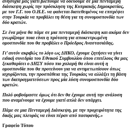
ανησυχία μας γιατί βλέπουμε να οδεύουμε σε μία πενταμερή
διάσκεψη χωρίς την πρόσκληση της Κυπριακής Δημοκρατίας,
με τον Γ.Γ. του Ο.Η.Ε. να φαίνεται διατεθειμένος να επιτρέψει
στην Τουρκία να προβάλει τη θέση για τη συνομοσπονδία των
δύο κρατών.
Σε ένα μήνα θα πάμε σε μια πενταμερή διάσκεψη και ακόμα δεν
γνωρίζουμε ποια είναι η πρόταση για αποκεντρωμένη
ομοσπονδία που θα προβάλει ο Πρόεδρος Αναστασιάδης.
Γι’ αυτόν ακριβώς το λόγο ως ΔΗΚΟ, έχουμε ζητήσει να γίνει
ειδική συνεδρία του Εθνικού Συμβουλίου όπου επιτέλους θα μας
ξεκαθαρίσει ο ΔΗΣΥ πόσο πιο χαλαρή θα είναι αυτή η
ομοσπονδία που θα προτείνουν για να αντιμετωπίσουν όπως
ισχυρίζονται, την προσπάθεια της Τουρκίας να αλλάξει τη βάση
των διαπραγματεύσεων προς μία λύση συνομοσπονδία δύο
κρατών.
Πολύ φοβούμαστε όμως ότι δεν θα έχουμε αυτή την ανάλυση
που αναμένουμε να έχουμε γιατί απλά δεν υπάρχει.
Πάμε σε μια Πενταμερή Διάσκεψη, με την προχειρότητα της
δικής μας πλευράς να είναι πέραν από πασιφανής.»
Γραφείο Τύπου