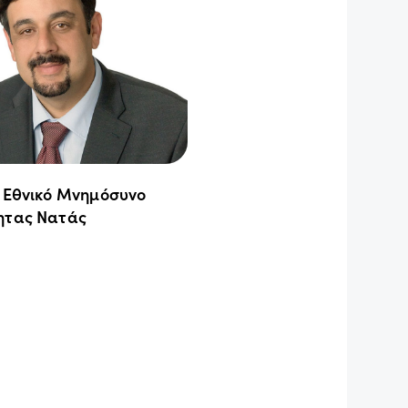
ο Εθνικό Μνημόσυνο
ητας Νατάς