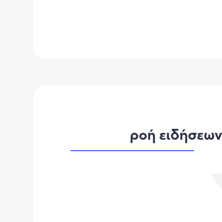
ροή ειδήσεω