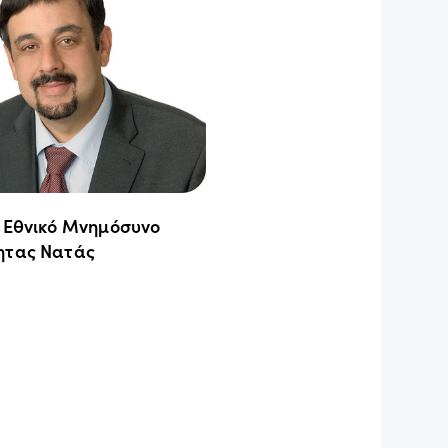
ο Εθνικό Μνημόσυνο
ητας Νατάς