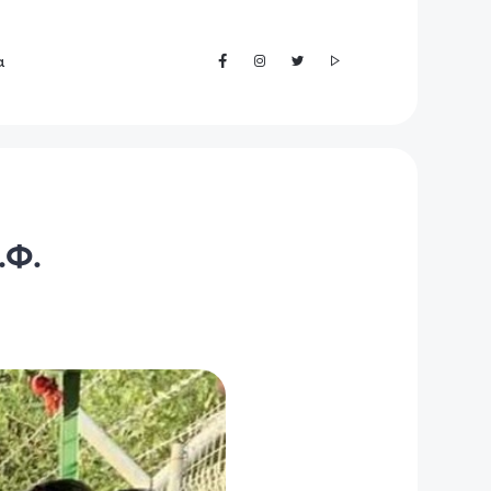
α
.Φ.