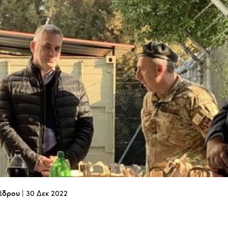
έδρου
|
30 Δεκ 2022