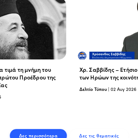
α τιμά τη μνήμη του
Χρ. Σαββίδης – Ετήσι
πρώτου Προέδρου της
των Ηρώων της κοινότ
ίας
Δελτίο Τύπου
|
02 Αυγ 2026
6
Δες περισσότερα
Δες τις θεματικές