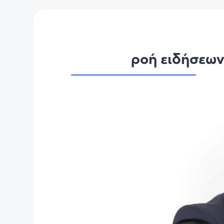
ροή ειδήσεω