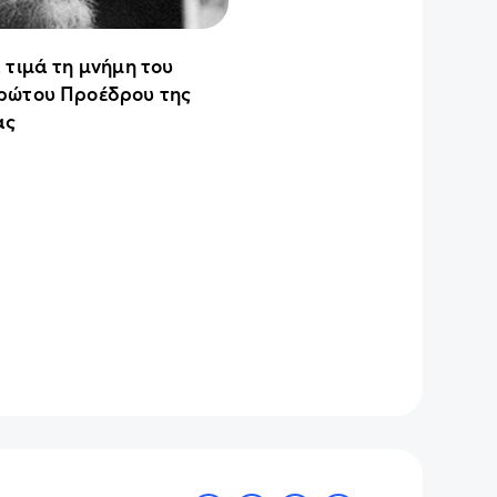
 τιμά τη μνήμη του
ρώτου Προέδρου της
ας