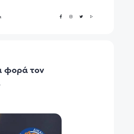
α
α φορά τον
α