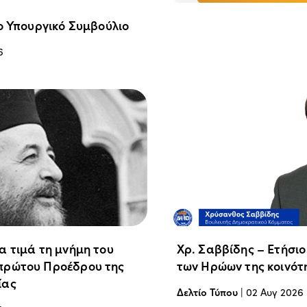
ο Υπουργικό Συμβούλιο
6
α τιμά τη μνήμη του
Χρ. Σαββίδης – Ετήσι
πρώτου Προέδρου της
των Ηρώων της κοινότ
ίας
Δελτίο Τύπου
|
02 Αυγ 2026