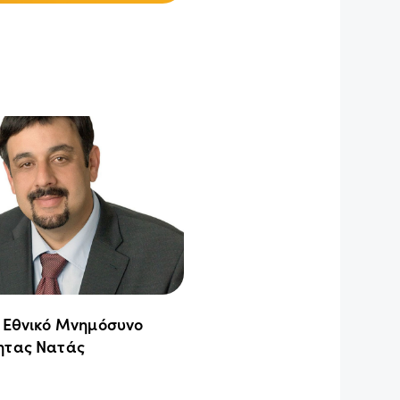
ο Εθνικό Μνημόσυνο
ητας Νατάς