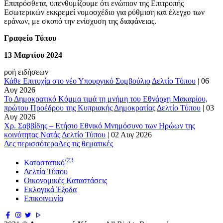
Επιπρόσθετα, υπενθυμίζουμε ότι ενώπιον της Επιτροπής
Εσωτερικών εκκρεμεί νομοσχέδιο για ρύθμιση και έλεγχο των
εράνων, με σκοπό την ενίσχυση της διαφάνειας.
Γραφείο Τύπου
1
3 Μαρτίου 2024
ροή ειδήσεων
Κάθε Επιτυχία στο νέο Υπουργικό Συμβούλιο
Δελτίο Τύπου
|
06
Αυγ 2026
Το Δημοκρατικό Κόμμα τιμά τη μνήμη του Εθνάρχη Μακαρίου,
πρώτου Προέδρου της Κυπριακής Δημοκρατίας
Δελτίο Τύπου
|
03
Αυγ 2026
Χρ. Σαββίδης – Ετήσιο Εθνικό Μνημόσυνο των Ηρώων της
κοινότητας Νατάς
Δελτίο Τύπου
|
02 Αυγ 2026
Δες περισσότερα
Δες τις θεματικές
/23
Καταστατικό
Δελτία Τύπου
Οικονομικές Καταστάσεις
Εκλογικά Έξοδα
Επικοινωνία