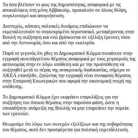
Τα όσα βλέπουν το φως της δημοσιότητας, αναφορικά με τις
αποκαλύψεις στη μόνη Αββακούμ, προκαλούν σε όλους θλίψη,
συγκλονισμό και απογοήτευση.
Δυστυχώς, κάποιες πολιτικές δυνάμεις επιδιώκουν να
εκμεταλλευτούν το συγκεκριμένο περιστατικό, μεταφέροντας στην
Βουλή τη συζήτηση και ενώ βρίσκονται σε εξέλιξη έρευνες τόσο
από την Αστυνομία, όσο και από την εκκλησία.
Παρά το γεγονός ότι χθες το Δημοκρατικό Κόμμα συναίνεσε στην
εγγραφή αυτεπάγγελτου θέματος αναφορικά με τους χειρισμούς της
αστυνομίας στην εν λόγω υπόθεση και με την προϋπόθεση να
συζητηθεί μετά το πέρας της ανακριτικής διαδικασίας, σήμερα το
ΑΚΕΛ επανήλθε, ζητώντας την εγγραφή νέου συναφούς θέματος
στην Επιτροπή Εσωτερικών που αφορά την οικονομική πτυχή της
υπόθεσης.
Το Δημοκρατικό Κόμμα έχει εκφράσει επιφυλάξεις για την
συζήτηση του όποιου θέματος στην παρούσα φάση, ώστε η
οποιαδήποτε ανάμειξη της Βουλής να μην επηρεάσει την πορεία
των ερευνών.
Θεωρούμε ότι λόγω των συνεχών εξελίξεων και της σοβαρότητας
του θέματος, αυτό δεν προσφέρεται για πολιτική εκμετάλλευση.