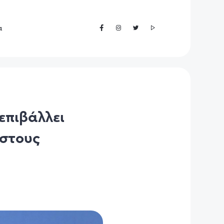
α
επιβάλλει
 στους