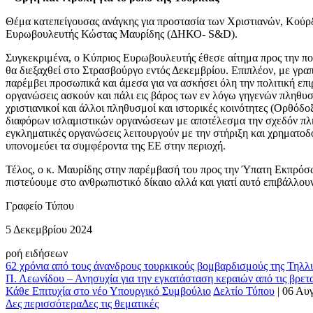
Θέμα κατεπείγουσας ανάγκης για προστασία των Χριστιανών, Κούρδ
Ευρωβουλευτής Κώστας Μαυρίδης (ΔΗΚΟ- S&D).
Συγκεκριμένα, ο Κύπριος Ευρωβουλευτής έθεσε αίτημα προς την πο
θα διεξαχθεί στο Στρασβούργο εντός Δεκεμβρίου. Επιπλέον, με γρ
παρέμβει προσωπικά και άμεσα για να ασκήσει όλη την πολιτική επιρ
οργανώσεις ασκούν και πάλι εις βάρος των εν λόγω γηγενών πληθυσμ
χριστιανικοί και άλλοι πληθυσμοί και ιστορικές κοινότητες (Ορθόδοξο
διαφόρων ισλαμιστικών οργανώσεων με αποτέλεσμα την σχεδόν πλήρη
εγκληματικές οργανώσεις λειτουργούν με την στήριξη και χρηματοδ
υπονομεύει τα συμφέροντα της ΕΕ στην περιοχή.
Τέλος, ο κ. Μαυρίδης στην παρέμβασή του προς την Ύπατη Εκπρόσω
πιστεύουμε στο ανθρωπιστικό δίκαιο αλλά και γιατί αυτό επιβάλλ
Γραφείο Τύπου
5 Δεκεμβρίου 2024
ροή ειδήσεων
62 χρόνια από τους άνανδρους τουρκικούς βομβαρδισμούς της Τηλλυ
Π. Λεωνίδου – Ανησυχία για την εγκατάσταση κεραιών από τις βρετ
Κάθε Επιτυχία στο νέο Υπουργικό Συμβούλιο
Δελτίο Τύπου
|
06 Αυ
Δες περισσότερα
Δες τις θεματικές