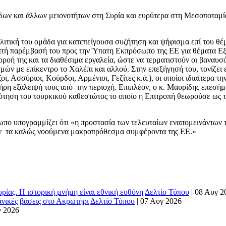
ων και άλλων μειονοτήτων στη Συρία και ευρύτερα στη Μεσοποταμία
λιτική του ομάδα για κατεπείγουσα συζήτηση και ψήφισμα επί του θ
απτή παρέμβασή του προς την Ύπατη Εκπρόσωπο της ΕΕ για θέματα Εξ
ροή της και τα διαθέσιμα εργαλεία, ώστε να τερματιστούν οι βαναυσό
ών με επίκεντρο το Χαλέπι και αλλού. Στην επεξήγησή του, τονίζει ε
ι, Ασσύριοι, Κούρδοι, Αρμένιοι, Γεζίτες κ.ά.), οι οποίοι ιδιαίτερα τ
 εξάλειψή τους από την περιοχή. Επιπλέον, ο κ. Μαυρίδης επεσήμαν
ότηση του τουρκικού καθεστώτος το οποίο η Επιτροπή θεωρούσε ως τ
πο υπογραμμίζει ότι «η προστασία των τελευταίων εναπομεινάντων 
ουν τα καλώς νοούμενα μακροπρόθεσμα συμφέροντα της ΕΕ.»
ρίας. Η ιστορική μνήμη είναι εθνική ευθύνη
Δελτίο Τύπου
|
08 Αυγ 2
ανικές βάσεις στο Ακρωτήρι
Δελτίο Τύπου
|
07 Αυγ 2026
γ 2026