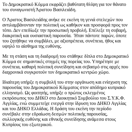
Το Δημοκρατικό Κόμμα εκφράζει βαθύτατη θλίψη για τον θάνατο
του συναγωνιστή Άριστου Βασιλειάδη.
Ο Άριστος Βασιλειάδης ανήκε σε εκείνη τη γενιά στελεχών που
αντιλαμβάνονταν την πολιτική ως καθήκον και προσφορά προς τον
τόπο. Δεν επεδίωξε την προσωπική προβολή. Επέλεξε τη σοβαρή,
διακριτική και ουσιαστική παρουσία. Ήταν πάντοτε παρών, όποτε
του ζητήθηκε να συμβάλει, με αξιοπρέπεια, συνέπεια, ήθος και
υψηλό το αίσθημα της ευθύνης.
Με τη στάση και τη διαδρομή του στάθηκε δίπλα στο Δημοκρατικό
Κόμμα σε σημαντικές στιγμές της πορείας του. Υπηρέτησε με
συνέπεια, καθαρή πολιτική συνείδηση και σεβασμό στις αρχές που
διαχρονικά συγκροτούν τον δημοκρατικό κεντρώο χώρο.
Ιδιαίτερη υπήρξε η συμβολή του στην οργάνωση και ενίσχυση της
παρουσίας του Δημοκρατικού Κόμματος στον απόδημο κυπριακό
ελληνισμό. Ως φοιτητής, υπήρξε ο πρώτος εκλεγμένος
εκπρόσωπος του ΔΗΚΟ στο Διοικητικό Συμβούλιο του Σ.Υ.Κ.Φ.
Αγγλίας, ενώ συμμετείχε ενεργά στην ίδρυση του ΔΗΚΟ Αγγλίας
και του ΔΗΚΟ Ελλάδας. Η δράση του εκείνη την περίοδο
συνέβαλε στην εδραίωση δεσμών πολιτικής παρουσίας,
συλλογικής ευθύνης και εθνικής συνείδησης ανάμεσα στους
Κυπρίους του εξωτερικού.