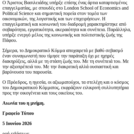
Ο Άριστος Βασιλειάδης υπήρξε επίσης ένας άρτια καταρτισμένος
επαγγελματίας, με σπουδές στο London School of Economics and
Political Science και σημαντική πορεία στον τομέα των
οικονομικών, της λογιστικής και των επιχειρήσεων. Η
επαγγελματική και κοινωνική του διαδρομή χαρακτηρίστηκε από
σοβαρότητα, εργατικότητα, ακεραιότητα και συνέπεια. Παράλληλα,
υπήρξε ενεργό μέλος της κοινωνικής και πολιτιστικής ζωής της
Πάφου.
Σήμερα, το Δημοκρατικό Κόμμα αποχαιρετά με βαθύ σεβασμό
έναν συναγωνιστή που τίμησε την παράταξη όχι με ηχηρές
διακηρύξεις, αλλά με τη στάση ζωής του. Με τη συνέπειά του. Με
την αξιοπρέπειά του. Με την διακριτική αλλά ουσιαστική και
βαρύνουσα του παρουσία.
Ο Πρόεδρος, η ηγεσία, οι αξιωματούχοι, τα στελέχη και ο κόσμος
του Δημοκρατικού Κόμματος, εκφράζουν ειλικρινή συλλυπητήρια
προς την οικογένεια και τους οικείους του.
Αιωνία του η μνήμη.
Γραφείο Τύπου
5 Ιουνίου 2026
ροή ειδήσεων