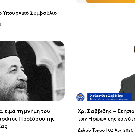
ο Υπουργικό Συμβούλιο
6
α τιμά τη μνήμη του
Χρ. Σαββίδης – Ετήσι
πρώτου Προέδρου της
των Ηρώων της κοινότ
ίας
Δελτίο Τύπου
|
02 Αυγ 2026