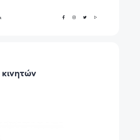
α
 κινητών