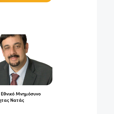
ο Εθνικό Μνημόσυνο
ητας Νατάς