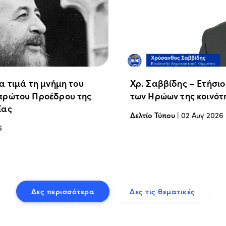
α τιμά τη μνήμη του
Χρ. Σαββίδης – Ετήσι
πρώτου Προέδρου της
των Ηρώων της κοινότ
ίας
Δελτίο Τύπου
|
02 Αυγ 2026
6
Δες περισσότερα
Δες τις θεματικές