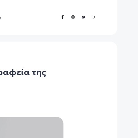
α
ραφεία της