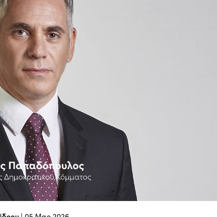
έδρου
|
05 Μαρ 2026