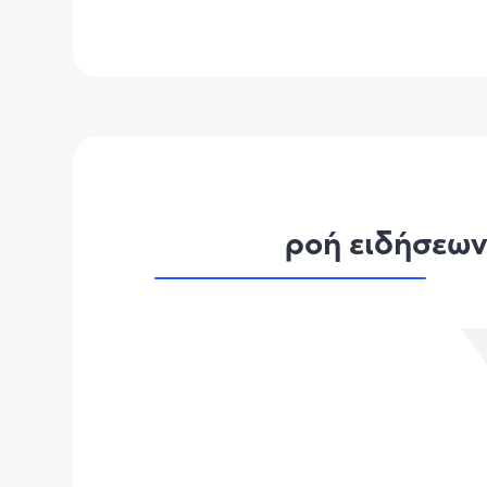
ροή ειδήσεω