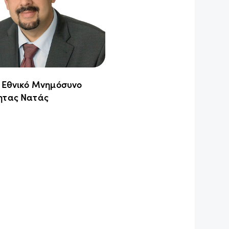
ο Εθνικό Μνημόσυνο
ητας Νατάς