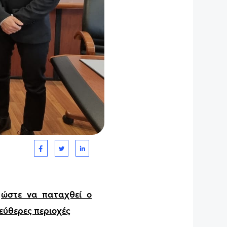
ώστε να παταχθεί ο
εύθερες περιοχές