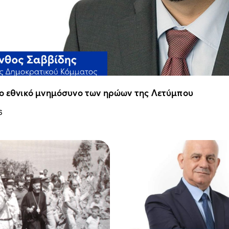
ιο εθνικό μνημόσυνο των ηρώων της Λετύμπου
6