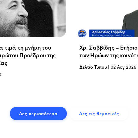
α τιμά τη μνήμη του
Χρ. Σαββίδης – Ετήσι
πρώτου Προέδρου της
των Ηρώων της κοινότ
ίας
Δελτίο Τύπου
|
02 Αυγ 2026
6
Δες περισσότερα
Δες τις θεματικές