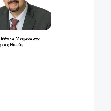
ο Εθνικό Μνημόσυνο
ητας Νατάς