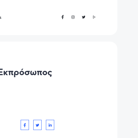
α
 Εκπρόσωπος