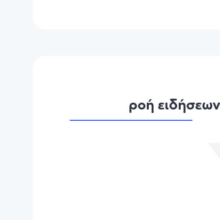
ροή ειδήσεω