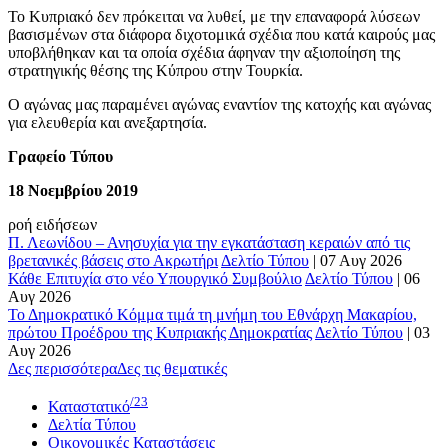
Το Κυπριακό δεν πρόκειται να λυθεί, με την επαναφορά λύσεων
βασισμένων στα διάφορα διχοτομικά σχέδια που κατά καιρούς μας
υποβλήθηκαν και τα οποία σχέδια άφηναν την αξιοποίηση της
στρατηγικής θέσης της Κύπρου στην Τουρκία.
Ο αγώνας μας παραμένει αγώνας εναντίον της κατοχής και αγώνας
για ελευθερία και ανεξαρτησία.
Γραφείο Τύπου
18 Νοεμβρίου 2019
ροή ειδήσεων
Π. Λεωνίδου – Ανησυχία για την εγκατάσταση κεραιών από τις
βρετανικές βάσεις στο Ακρωτήρι
Δελτίο Τύπου
|
07 Αυγ 2026
Κάθε Επιτυχία στο νέο Υπουργικό Συμβούλιο
Δελτίο Τύπου
|
06
Αυγ 2026
Το Δημοκρατικό Κόμμα τιμά τη μνήμη του Εθνάρχη Μακαρίου,
πρώτου Προέδρου της Κυπριακής Δημοκρατίας
Δελτίο Τύπου
|
03
Αυγ 2026
Δες περισσότερα
Δες τις θεματικές
/23
Καταστατικό
Δελτία Τύπου
Οικονομικές Καταστάσεις