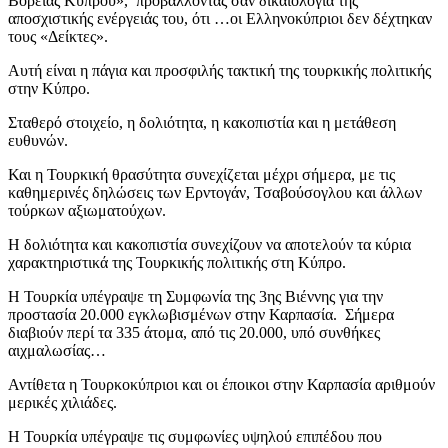
Βόρειας Κύπρου», προβάλλοντας σαν δικαιολογία της
αποσχιστικής ενέργειάς του, ότι …οι Ελληνοκύπριοι δεν δέχτηκαν
τους «Δείκτες».
Αυτή είναι η πάγια και προσφιλής τακτική της τουρκικής πολιτικής
στην Κύπρο.
Σταθερό στοιχείο, η δολιότητα, η κακοπιστία και η μετάθεση
ευθυνών.
Και η Τουρκική θρασύτητα συνεχίζεται μέχρι σήμερα, με τις
καθημερινές δηλώσεις των Ερντογάν, Τσαβούσογλου και άλλων
τούρκων αξιωματούχων.
Η δολιότητα και κακοπιστία συνεχίζουν να αποτελούν τα κύρια
χαρακτηριστικά της Τουρκικής πολιτικής στη Κύπρο.
Η Τουρκία υπέγραψε τη Συμφωνία της 3ης Βιέννης για την
προστασία 20.000 εγκλωβισμένων στην Καρπασία. Σήμερα
διαβιούν περί τα 335 άτομα, από τις 20.000, υπό συνθήκες
αιχμαλωσίας…
Αντίθετα η Τουρκοκύπριοι και οι έποικοι στην Καρπασία αριθμούν
μερικές χιλιάδες.
Η Τουρκία υπέγραψε τις συμφωνίες υψηλού επιπέδου που