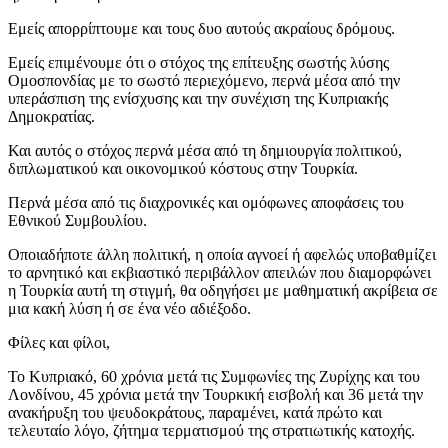
Εμείς απορρίπτουμε και τους δυο αυτούς ακραίους δρόμους.
Εμείς επιμένουμε ότι ο στόχος της επίτευξης σωστής λύσης
Ομοσπονδίας με το σωστό περιεχόμενο, περνά μέσα από την
υπεράσπιση της ενίσχυσης και την συνέχιση της Κυπριακής
Δημοκρατίας.
Και αυτός ο στόχος περνά μέσα από τη δημιουργία πολιτικού,
διπλωματικού και οικονομικού κόστους στην Τουρκία.
Περνά μέσα από τις διαχρονικές και ομόφωνες αποφάσεις του
Εθνικού Συμβουλίου.
Οποιαδήποτε άλλη πολιτική, η οποία αγνοεί ή αφελώς υποβαθμίζει
το αρνητικό και εκβιαστικό περιβάλλον απειλών που διαμορφώνει
η Τουρκία αυτή τη στιγμή, θα οδηγήσει με μαθηματική ακρίβεια σε
μια κακή λύση ή σε ένα νέο αδιέξοδο.
Φίλες και φίλοι,
Το Κυπριακό, 60 χρόνια μετά τις Συμφωνίες της Ζυρίχης και του
Λονδίνου, 45 χρόνια μετά την Τουρκική εισβολή και 36 μετά την
ανακήρυξη του ψευδοκράτους, παραμένει, κατά πρώτο και
τελευταίο λόγο, ζήτημα τερματισμού της στρατιωτικής κατοχής.