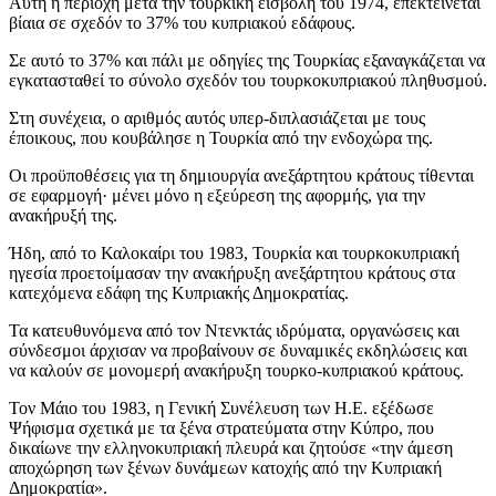
Αυτή η περιοχή μετά την τουρκική εισβολή του 1974, επεκτείνεται
βίαια σε σχεδόν το 37% του κυπριακού εδάφους.
Σε αυτό το 37% και πάλι με οδηγίες της Τουρκίας εξαναγκάζεται να
εγκατασταθεί το σύνολο σχεδόν του τουρκοκυπριακού πληθυσμού.
Στη συνέχεια, ο αριθμός αυτός υπερ-διπλασιάζεται με τους
έποικους, που κουβάλησε η Τουρκία από την ενδοχώρα της.
Οι προϋποθέσεις για τη δημιουργία ανεξάρτητου κράτους τίθενται
σε εφαρμογή· μένει μόνο η εξεύρεση της αφορμής, για την
ανακήρυξή της.
Ήδη, από το Καλοκαίρι του 1983, Τουρκία και τουρκοκυπριακή
ηγεσία προετοίμασαν την ανακήρυξη ανεξάρτητου κράτους στα
κατεχόμενα εδάφη της Κυπριακής Δημοκρατίας.
Τα κατευθυνόμενα από τον Ντενκτάς ιδρύματα, οργανώσεις και
σύνδεσμοι άρχισαν να προβαίνουν σε δυναμικές εκδηλώσεις και
να καλούν σε μονομερή ανακήρυξη τουρκο-κυπριακού κράτους.
Τον Μάιο του 1983, η Γενική Συνέλευση των Η.Ε. εξέδωσε
Ψήφισμα σχετικά με τα ξένα στρατεύματα στην Κύπρο, που
δικαίωνε την ελληνοκυπριακή πλευρά και ζητούσε «την άμεση
αποχώρηση των ξένων δυνάμεων κατοχής από την Κυπριακή
Δημοκρατία».