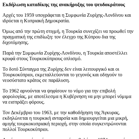
Εκδήλωση καταδίκης της ανακήρυξης του ψευδοκράτους
Αρχές του 1959 υπογράφεται η Συμφωνία Ζυρίχης-Λονδίνου και
ιδρύεται η Κυπριακή Δημοκρατία.
Όμως από την πρώτη στιγμή, η Τουρκία συνεχίζει να προωθεί την
πραγματική της επιδίωξη: τον έλεγχο της Κύπρου δια της
διχοτόμησης.
Παρά την Συμφωνία Ζυρίχης-Λονδίνου, η Τουρκία αποστέλλει
κρυφά στους Τουρκοκύπριους οπλισμό.
Το δοτό Σύνταγμα της Ζυρίχης δεν είναι λειτουργικό και οι
Τουρκοκύπριοι, εκμεταλλεύονται το γεγονός και οδηγούν το
νεοσύστατο κράτος σε παράλυση.
Το 1962 αρνούνται να ψηφίσουν το νόμο για την επιβολή
φορολογίας, με αποτέλεσμα η Κυβέρνηση να μην μπορεί νόμιμα
να εισπράξει φόρους.
Τον Δεκέμβριο του 1963, με την καθοδήγηση της Άγκυρας,
εκδηλώνεται η τουρκική ανταρσία και δημιουργείται μια μικρή,
αμιγής τουρκοκυπριακή περιοχή, στην οποία συγκεντρώνονται
πολλοί Τουρκοκύπριοι.