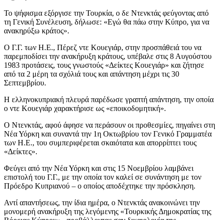
Το ψήφισμα εξόργισε την Τουρκία, ο δε Ντενκτάς φεύγοντας από
τη Γενική Συνέλευση, δήλωσε: «Εγώ θα πάω στην Κύπρο, για να
ανακηρύξω κράτος».
Ο Γ.Γ. των Η.Ε., Πέρεζ ντε Κουεγιάρ, στην προσπάθειά του να
παρεμποδίσει την ανακήρυξη κράτους, υπέβαλε στις 8 Αυγούστου
1983 προτάσεις, τους γνωστούς «Δείκτες Κουεγιάρ» και ζήτησε
από τα 2 μέρη τα σχόλιά τους και απάντηση μέχρι τις 30
Σεπτεμβρίου.
Η ελληνοκυπριακή πλευρά παρέδωσε γραπτή απάντηση, την οποία
ο ντε Κουεγιάρ χαρακτήρισε ως «εποικοδομητική».
Ο Ντενκτάς, αφού άφησε να περάσουν οι προθεσμίες, πηγαίνει στη
Νέα Υόρκη και συναντά την 1η Οκτωβρίου τον Γενικό Γραμματέα
των Η.Ε., του συμπεριφέρεται σκαιότατα και απορρίπτει τους
«Δείκτες».
Φεύγει από την Νέα Υόρκη και στις 15 Νοεμβρίου λαμβάνει
επιστολή του Γ.Γ., με την οποία τον καλεί σε συνάντηση με τον
Πρόεδρο Κυπριανού – ο οποίος αποδέχτηκε την πρόσκληση.
Αντί απαντήσεως, την ίδια ημέρα, ο Ντενκτάς ανακοινώνει την
μονομερή ανακήρυξη της λεγόμενης «Τουρκικής Δημοκρατίας της