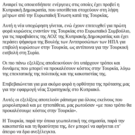
Αναιρεί τις οποιεσδήποτε ενέργειες στις οποίες έχει προβεί η
Κυπριακή Δημοκρατία, που υποτίθεται στοχεύουν στη λήψη
μέτρων από την Ευρωπαϊκή Ένωση κατά της Τουρκίας.
Αυτή η νέα υποχώρηση γίνεται, ενώ έχουν επιτευχθεί για πρώτη
φορά κυρώσεις εναντίον της Τουρκίας στο Ευρωπαϊκό Συμβούλιο,
για τις παραβιάσεις της ΑΟΖ της Κυπριακής Δημοκρατίας και έχει
περάσει ψήφισμα της Βουλής των Αντιπροσώπων των ΗΠΑ για
επιβολή κυρώσεων στην Τουρκία, ως αντίποινα για την Τουρκική
εισβολή στη Συρία.
Οι πιο πάνω εξελίξεις αποδεικνύουν ότι υπάρχουν τρόποι και
δυνάμεις που μπορεί να προκαλέσουν κόστος στην Τουρκία, λόγω
της επεκτατικής της πολιτικής και της κακοπιστίας της.
Επιβεβαιώνεται για μια ακόμα φορά η ορθότητα της πρότασης μας
για την εφαρμογή νέας Στρατηγικής στο Κυπριακό.
Αυτές οι εξελίξεις αποτελούν ράπισμα για όλους εκείνους που
μοιρολατρικά και με ηττοπάθεια, μας ρωτούσαν «με ποιο τρόπο θα
προκαλέσουμε κόστος στην Τουρκία».
Η Τουρκία, παρά την όποια γεωπολιτική της σημασία, παρά την
κακοπιστία και τη θρασύτητα της, δεν μπορεί να αφήνεται επ’
άπειρο να δρα ανεξέλεγκτα.