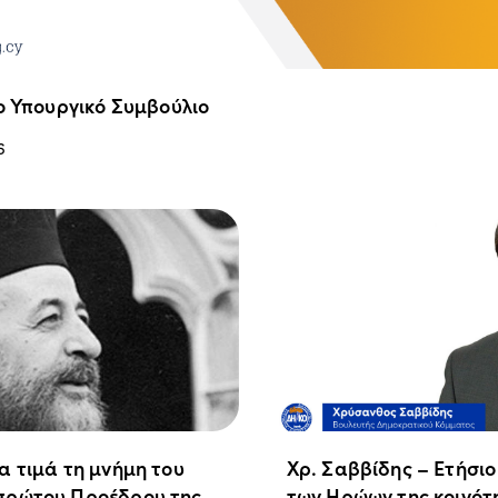
ο Υπουργικό Συμβούλιο
6
α τιμά τη μνήμη του
Χρ. Σαββίδης – Ετήσι
πρώτου Προέδρου της
των Ηρώων της κοινότ