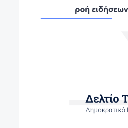
ροή ειδήσεω