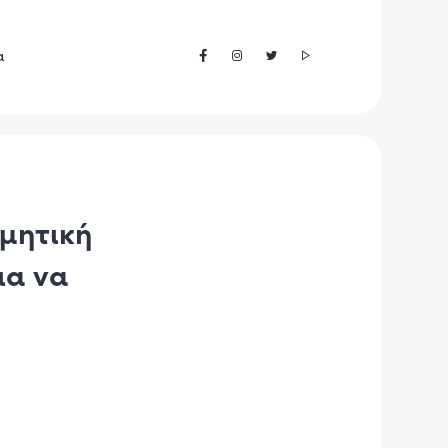
α
ομητική
ια να