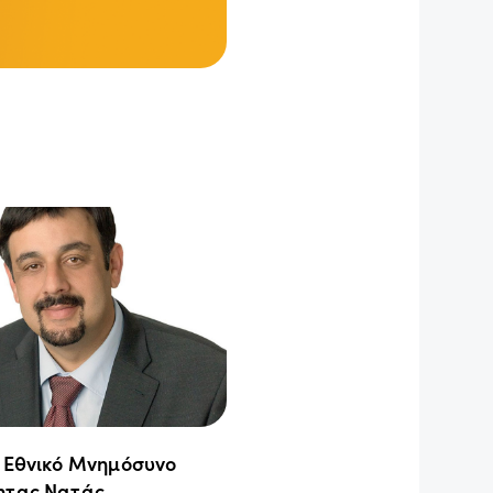
ο Εθνικό Μνημόσυνο
ητας Νατάς