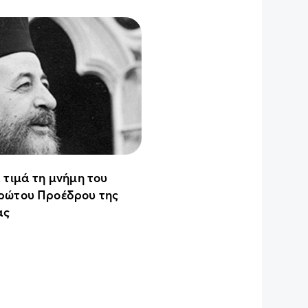
 τιμά τη μνήμη του
ρώτου Προέδρου της
ας