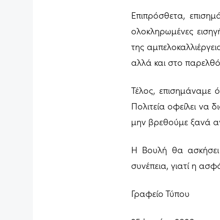
Επιπρόσθετα, επισημ
ολοκληρωμένες εισηγ
της αμπελοκαλλιέργει
αλλά και στο παρελθό
Τέλος, επισημάναμε ό
Πολιτεία οφείλει να δ
μην βρεθούμε ξανά αν
Η Βουλή θα ασκήσει 
συνέπεια, γιατί η ασ
Γραφείο Τύπου