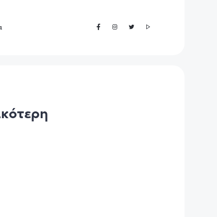
α
ικότερη