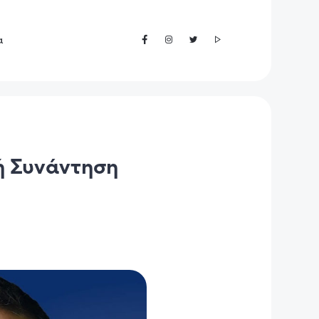
α
ή Συνάντηση