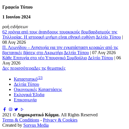
Γραφείο Τύπου
1 Ιουνίου 2024
ροή ειδήσεων
62 χρόνια από τους άνανδρους τουρκικούς βομβαρδισμούς της
Τηλλυρίας. Η ιστορική μνήμη είναι εθνική ευθύνη
Δελτίο Τύπου
|
08 Αυγ 2026
Π. Λεωνίδου – Ανησυχία για την εγκατάσταση κεραιών από τις
βρετανικές βάσεις στο Ακρωτήρι
Δελτίο Τύπου
|
07 Αυγ 2026
Κάθε Επιτυχία στο νέο Υπουργικό Συμβούλιο
Δελτίο Τύπου
|
06
Αυγ 2026
Δες περισσότερα
Δες τις θεματικές
/23
Καταστατικό
Δελτία Τύπου
Οικονομικές Καταστάσεις
Εκλογικά Έξοδα
Επικοινωνία
2021 ©
Δημοκρατικό Κόμμα.
All Rights Reserved
Terms & Conditions
-
Privacy & Cookies
Created by
Sorvus Media