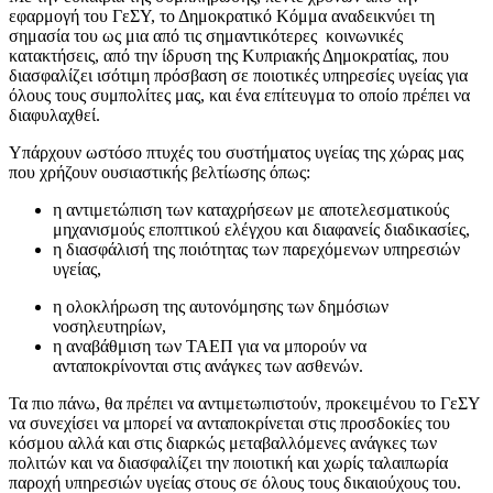
εφαρμογή του ΓεΣΥ, το Δημοκρατικό Κόμμα αναδεικνύει τη
σημασία του ως μια από τις σημαντικότερες κοινωνικές
κατακτήσεις, από την ίδρυση της Κυπριακής Δημοκρατίας, που
διασφαλίζει ισότιμη πρόσβαση σε ποιοτικές υπηρεσίες υγείας για
όλους τους συμπολίτες μας, και ένα επίτευγμα το οποίο πρέπει να
διαφυλαχθεί.
Υπάρχουν ωστόσο πτυχές του συστήματος υγείας της χώρας μας
που χρήζουν ουσιαστικής βελτίωσης όπως:
η αντιμετώπιση των καταχρήσεων με αποτελεσματικούς
μηχανισμούς εποπτικού ελέγχου και διαφανείς διαδικασίες,
η διασφάλισή της ποιότητας των παρεχόμενων υπηρεσιών
υγείας,
η ολοκλήρωση της αυτονόμησης των δημόσιων
νοσηλευτηρίων,
η αναβάθμιση των ΤΑΕΠ για να μπορούν να
ανταποκρίνονται στις ανάγκες των ασθενών.
Τα πιο πάνω, θα πρέπει να αντιμετωπιστούν, προκειμένου το ΓεΣΥ
να συνεχίσει να μπορεί να ανταποκρίνεται στις προσδοκίες του
κόσμου αλλά και στις διαρκώς μεταβαλλόμενες ανάγκες των
πολιτών και να διασφαλίζει την ποιοτική και χωρίς ταλαιπωρία
παροχή υπηρεσιών υγείας στους σε όλους τους δικαιούχους του.