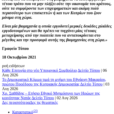
τέτοιο τρόπο που να μην πλήξει ούτε την οικονομία του κράτους,
ούτε τα συμφέροντα των επιχειρηματιών και ακόμη πολύ
περισσότερο των επισκεπτών ή και των Κυπρίων που ζουν
μόνιμα στη χώρα.
Είναι μία βιομηχανία η οποία εργοδοτεί μερικές δεκάδες χιλιάδες
εργοδοτουμένων και θα πρέπει να τυγχάνει μίας τέτοιας
μεταχείρισης από την πολιτεία που να ανταποκρίνεται στο
μέγεθος και την προσφορά αυτής της βιομηχανίας στη χώρα.»
Γραφείο Τύπου
18 Οκτωβρίου 2021
ροή ειδήσεων
Κάθε Επιτυχία στο νέο Υπουργικό Συμβούλιο
Δελτίο Τύπου
|
06
Αυγ 2026
Το Δημοκρατικό Κόμμα τιμά τη μνήμη του Εθνάρχη Μακαρίου,
πρώτου Προέδρου της Κυπριακής Δημοκρατίας
Δελτίο Τύπου
|
03
Αυγ 2026
Χρ. Σαββίδης – Ετήσιο Εθνικό Μνημόσυνο των Ηρώων της
κοινότητας Νατάς
Δελτίο Τύπου
|
02 Αυγ 2026
Δες περισσότερα
Δες τις θεματικές
/23
Καταστατικό