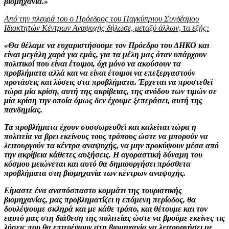
βιομηχανία.»
Από την πλευρά του ο Πρόεδρος του Παγκύπριου Συνδέσμου
Ιδιοκτητών Κέντρων Αναψυχής δήλωσε, μεταξύ άλλων, τα εξής:
«Θα θέλαμε να ευχαριστήσουμε τον Πρόεδρο του ΔΗΚΟ και
είναι μεγάλη χαρά για εμάς, για τα μέλη μας όταν υπάρχουν
πολιτικοί που είναι έτοιμοι, όχι μόνο να ακούσουν τα
προβλήματα αλλά και να είναι έτοιμοι να επεξεργαστούν
προτάσεις και λύσεις στα προβλήματα. Έρχεται να προστεθεί
τώρα μία κρίση, αυτή της ακρίβειας, της ανόδου των τιμών σε
μία κρίση την οποία όμως δεν έχουμε ξεπεράσει, αυτή της
πανδημίας.
Τα προβλήματα έχουν συσσωρευθεί και καλείται τώρα η
πολιτεία να βρει εκείνους τους τρόπους ώστε να μπορούν να
λειτουργούν τα κέντρα αναψυχής, να μην προκύψουν μέσα από
την ακρίβεια κάθετες αυξήσεις. Η αγοραστική δύναμη του
κόσμου μειώνεται και αυτό θα δημιουργήσει πρόσθετα
προβλήματα στη βιομηχανία των κέντρων αναψυχής.
Είμαστε ένα αναπόσπαστο κομμάτι της τουριστικής
βιομηχανίας, μας προβληματίζει η επόμενη περίοδος, θα
δουλέψουμε σκληρά και με κάθε τρόπο, και θέτουμε και τον
εαυτό μας στη διάθεση της πολιτείας ώστε να βρούμε εκείνες τις
λύσεις που θα επιτρέψουν στη βιομηχανία να λειτουργήσει με