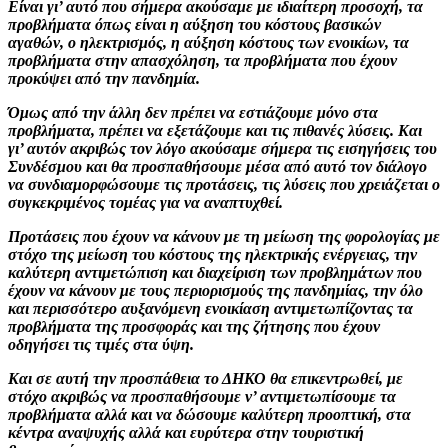
Είναι γι’ αυτό που σήμερα ακούσαμε με ιδιαίτερη προσοχή, τα
προβλήματα όπως είναι η αύξηση του κόστους βασικών
αγαθών, ο ηλεκτρισμός, η αύξηση κόστους των ενοικίων, τα
προβλήματα στην απασχόληση, τα προβλήματα που έχουν
προκύψει από την πανδημία.
Όμως από την άλλη δεν πρέπει να εστιάζουμε μόνο στα
προβλήματα, πρέπει να εξετάζουμε και τις πιθανές λύσεις. Και
γι’ αυτόν ακριβώς τον λόγο ακούσαμε σήμερα τις εισηγήσεις του
Συνδέσμου και θα προσπαθήσουμε μέσα από αυτό τον διάλογο
να συνδιαμορφώσουμε τις προτάσεις, τις λύσεις που χρειάζεται ο
συγκεκριμένος τομέας για να αναπτυχθεί.
Προτάσεις που έχουν να κάνουν με τη μείωση της φορολογίας με
στόχο της μείωση του κόστους της ηλεκτρικής ενέργειας, την
καλύτερη αντιμετώπιση και διαχείριση των προβλημάτων που
έχουν να κάνουν με τους περιορισμούς της πανδημίας, την όλο
και περισσότερο αυξανόμενη ενοικίαση αντιμετωπίζοντας τα
προβλήματα της προσφοράς και της ζήτησης που έχουν
οδηγήσει τις τιμές στα ύψη.
Και σε αυτή την προσπάθεια το ΔΗΚΟ θα επικεντρωθεί, με
στόχο ακριβώς να προσπαθήσουμε ν’ αντιμετωπίσουμε τα
προβλήματα αλλά και να δώσουμε καλύτερη προοπτική, στα
κέντρα αναψυχής αλλά και ευρύτερα στην τουριστική