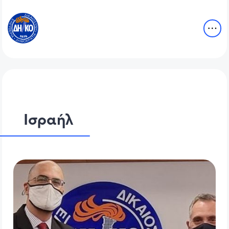
Ισραήλ