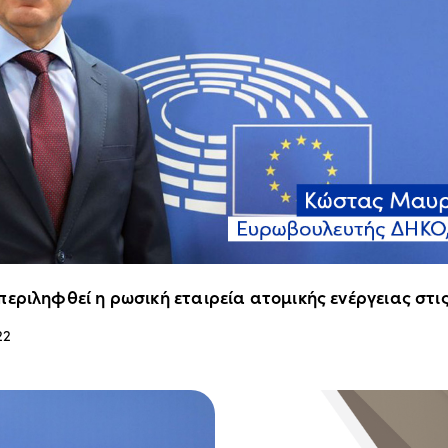
εριληφθεί η ρωσική εταιρεία ατομικής ενέργειας στι
22