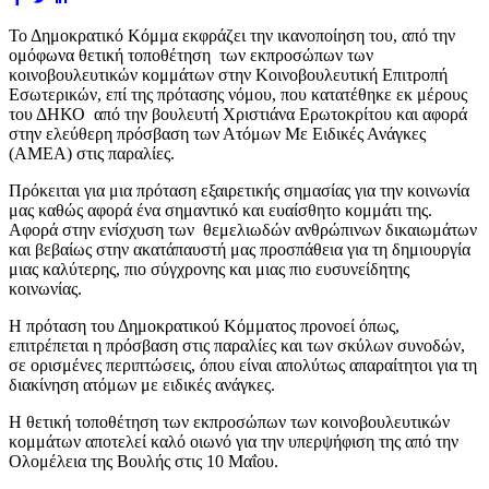
Το Δημοκρατικό Κόμμα εκφράζει την ικανοποίηση του, από την
ομόφωνα θετική τοποθέτηση των εκπροσώπων των
κοινοβουλευτικών κομμάτων στην Κοινοβουλευτική Επιτροπή
Εσωτερικών, επί της πρότασης νόμου, που κατατέθηκε εκ μέρους
του ΔΗΚΟ από την βουλευτή Χριστιάνα Ερωτοκρίτου και αφορά
στην ελεύθερη πρόσβαση των Ατόμων Με Ειδικές Ανάγκες
(ΑΜΕΑ) στις παραλίες.
Πρόκειται για μια πρόταση εξαιρετικής σημασίας για την κοινωνία
μας καθώς αφορά ένα σημαντικό και ευαίσθητο κομμάτι της.
Αφορά στην ενίσχυση των θεμελιωδών ανθρώπινων δικαιωμάτων
και βεβαίως στην ακατάπαυστή μας προσπάθεια για τη δημιουργία
μιας καλύτερης, πιο σύγχρονης και μιας πιο ευσυνείδητης
κοινωνίας.
Η πρόταση του Δημοκρατικού Κόμματος προνοεί όπως,
επιτρέπεται η πρόσβαση στις παραλίες και των σκύλων συνοδών,
σε ορισμένες περιπτώσεις, όπου είναι απολύτως απαραίτητοι για τη
διακίνηση ατόμων με ειδικές ανάγκες.
Η θετική τοποθέτηση των εκπροσώπων των κοινοβουλευτικών
κομμάτων αποτελεί καλό οιωνό για την υπερψήφιση της από την
Ολομέλεια της Βουλής στις 10 Μαΐου.