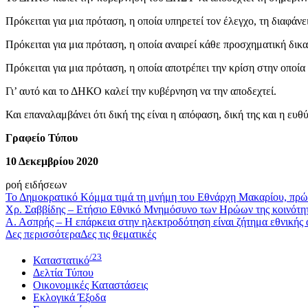
Πρόκειται για μια πρόταση, η οποία υπηρετεί τον έλεγχο, τη διαφάν
Πρόκειται για μια πρόταση, η οποία αναιρεί κάθε προσχηματική δικ
Πρόκειται για μια πρόταση, η οποία αποτρέπει την κρίση στην οποί
Γι’ αυτό και το ΔΗΚΟ καλεί την κυβέρνηση να την αποδεχτεί.
Και επαναλαμβάνει ότι δική της είναι η απόφαση, δική της και η ευθ
Γραφείο Τύπου
10 Δεκεμβρίου 2020
ροή ειδήσεων
Το Δημοκρατικό Κόμμα τιμά τη μνήμη του Εθνάρχη Μακαρίου, πρώ
Χρ. Σαββίδης – Ετήσιο Εθνικό Μνημόσυνο των Ηρώων της κοινότη
Α. Ασπρής – Η επάρκεια στην ηλεκτροδότηση είναι ζήτημα εθνικής
Δες περισσότερα
Δες τις θεματικές
/23
Καταστατικό
Δελτία Τύπου
Οικονομικές Καταστάσεις
Εκλογικά Έξοδα