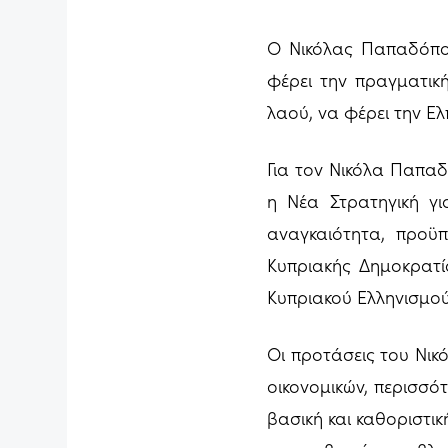
Ο Νικόλας Παπαδόπουλ
φέρει την πραγματικ
λαού, να φέρει την Ε
Για τον Νικόλα Παπαδ
η Νέα Στρατηγική γι
αναγκαιότητα, προϋ
Κυπριακής Δημοκρατί
Κυπριακού Ελληνισμού
Οι προτάσεις του Νικ
οικονομικών, περισσό
βασική και καθοριστι