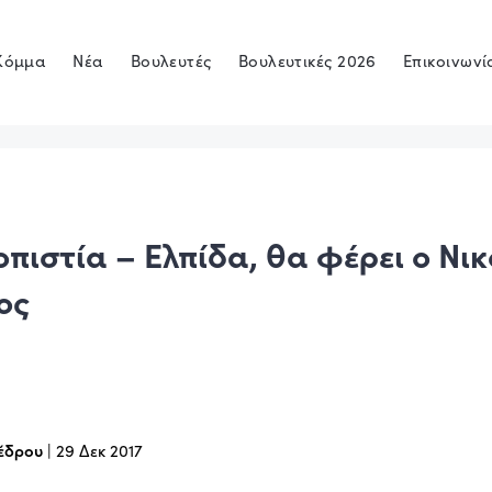
Κόμμα
Νέα
Βουλευτές
Βουλευτικές 2026
Επικοινωνί
οπιστία – Ελπίδα, θα φέρει ο Νι
ος
έδρου
|
29 Δεκ 2017