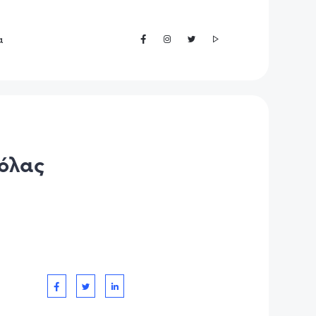
α
κόλας