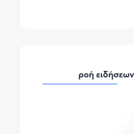
ροή ειδήσεω