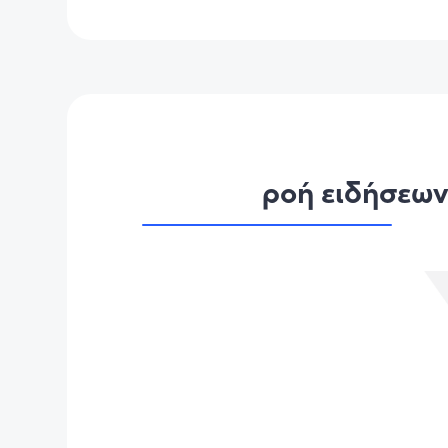
ροή ειδήσεω