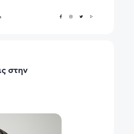
α
ας στην