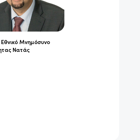
ο Εθνικό Μνημόσυνο
ητας Νατάς