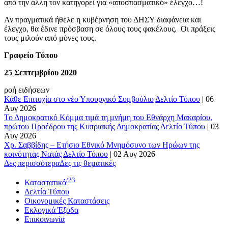
από την άλλη τον κατηγορεί για «αποσπασματικό» έλεγχο…!
Αν πραγματικά ήθελε η κυβέρνηση του ΔΗΣΥ διαφάνεια και
έλεγχο, θα έδινε πρόσβαση σε όλους τους φακέλους. Οι πράξεις
τους μιλούν από μόνες τους.
Γραφείο Τύπου
25 Σεπτεμβρίου 2020
ροή ειδήσεων
Κάθε Επιτυχία στο νέο Υπουργικό Συμβούλιο
Δελτίο Τύπου
|
06
Αυγ 2026
Το Δημοκρατικό Κόμμα τιμά τη μνήμη του Εθνάρχη Μακαρίου,
πρώτου Προέδρου της Κυπριακής Δημοκρατίας
Δελτίο Τύπου
|
03
Αυγ 2026
Χρ. Σαββίδης – Ετήσιο Εθνικό Μνημόσυνο των Ηρώων της
κοινότητας Νατάς
Δελτίο Τύπου
|
02 Αυγ 2026
Δες περισσότερα
Δες τις θεματικές
/23
Καταστατικό
Δελτία Τύπου
Οικονομικές Καταστάσεις
Εκλογικά Έξοδα
Επικοινωνία