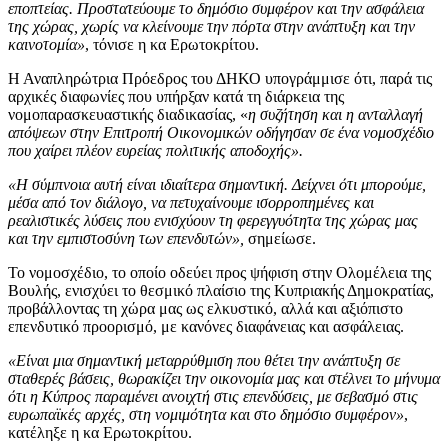
εποπτείας. Προστατεύουμε το δημόσιο συμφέρον και την ασφάλεια
της χώρας, χωρίς να κλείνουμε την πόρτα στην ανάπτυξη και την
καινοτομία»
, τόνισε η κα Ερωτοκρίτου.
Η Αναπληρώτρια Πρόεδρος του ΔΗΚΟ υπογράμμισε ότι, παρά τις
αρχικές διαφωνίες που υπήρξαν κατά τη διάρκεια της
νομοπαρασκευαστικής διαδικασίας, «
η συζήτηση και η ανταλλαγή
απόψεων στην Επιτροπή Οικονομικών οδήγησαν σε ένα νομοσχέδιο
που χαίρει πλέον ευρείας πολιτικής αποδοχής».
«Η σύμπνοια αυτή είναι ιδιαίτερα σημαντική. Δείχνει ότι μπορούμε,
μέσα από τον διάλογο, να πετυχαίνουμε ισορροπημένες και
ρεαλιστικές λύσεις που ενισχύουν τη φερεγγυότητα της χώρας μας
και την εμπιστοσύνη των επενδυτών»,
σημείωσε.
Το νομοσχέδιο, το οποίο οδεύει προς ψήφιση στην Ολομέλεια της
Βουλής, ενισχύει το θεσμικό πλαίσιο της Κυπριακής Δημοκρατίας,
προβάλλοντας τη χώρα μας ως ελκυστικό, αλλά και αξιόπιστο
επενδυτικό προορισμό, με κανόνες διαφάνειας και ασφάλειας.
«Είναι μια σημαντική μεταρρύθμιση που θέτει την ανάπτυξη σε
σταθερές βάσεις, θωρακίζει την οικονομία μας και στέλνει το μήνυμα
ότι η Κύπρος παραμένει ανοιχτή στις επενδύσεις, με σεβασμό στις
ευρωπαϊκές αρχές, στη νομιμότητα και στο δημόσιο συμφέρον»
,
κατέληξε η κα Ερωτοκρίτου.