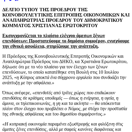
ΔΕΛΤΙΟ ΤΥΠΟΥ
ΤΗΣ ΠΡΟΕΔΡΟΥ ΤΗΣ
ΚΟΙΝΟΒΟΥΛΕΥΤΙΚΗΣ ΕΠΙΤΡΟΠΗΣ ΟΙΚΟΝΟΜΙΚΩΝ ΚΑΙ
ΑΝΑΠΛΗΡΩΤΡΙΑΣ ΠΡΟΕΔΡΟΥ ΤΟΥ ΔΗΜΟΚΡΑΤΙΚΟΥ
ΚΟΜΜΑΤΟΣ
ΧΡΙΣΤΙΑΝΑΣ ΕΡΩΤΟΚΡΙΤΟΥ
Εκσυγχρονίζεται το πλαίσιο ελέγχου άμεσων ξένων
επενδύσεων: Προστατεύουμε το δημόσιο συμφέρον, ενισχύουμε
την εθνική ασφάλεια, στηρίζουμε την ανάπτυξη,
Η Πρόεδρος της Κοινοβουλευτικής Επιτροπής Οικονομικών και
Αναπληρώτρια Πρόεδρος του ΔΗΚΟ, κα Χριστιάνα Ερωτοκρίτου,
δήλωσε ότι με το νέο πλαίσιο για τον έλεγχο των ξένων
επενδύσεων, το οποίο κατατέθηκε στη Βουλή στις 10 Ιουλίου
2025, «
η Κύπρος αποκτά ένα σύγχρονο εργαλείο που συνδυάζει την
ανάπτυξη με την ασφάλεια.»
Όπως ανέφερε,
«επενδυτές από τρίτες χώρες που επιδιώκουν
επενδύσεις σε κρίσιμες υποδομές — όπως η ενέργεια, η υγεία, η
άμυνα, οι τηλεπικοινωνίες, η γη και τα ακίνητα — θα υπόκεινται
πλέον στον έλεγχο που προβλέπει ο Νόμος, με στόχο την προστασία
της εθνικής ασφάλειας και του δημοσίου συμφέροντος.»
«Η κυπριακή οικονομία παραμένει εξωστρεφής και φιλόξενη στις
άμεσες ξένες επενδύσεις, αλλά με σαφείς κανόνες διαφάνειας και