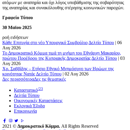
ατόμων με αναπηρία και όχι λόγος υποβάθμισης της σοβαρότητας
της αναπηρίας και συνακόλουθης στέρησης κοινωνικών παροχών.
Γραφείο Τύπου
30 Μαϊου 2025
ροή ειδήσεων
Κάθε Επιτυχία στο νέο Υπουργικό Συμβούλιο
Δελτίο Τύπου
|
06
Αυγ 2026
Το Δημοκρατικό Κόμμα τιμά τη μνήμη του Εθνάρχη Μακαρίου,
πρώτου Προέδρου της Κυπριακής Δημοκρατίας
Δελτίο Τύπου
|
03
Αυγ 2026
Χρ. Σαββίδης – Ετήσιο Εθνικό Μνημόσυνο των Ηρώων της
κοινότητας Νατάς
Δελτίο Τύπου
|
02 Αυγ 2026
Δες περισσότερα
Δες τις θεματικές
/23
Καταστατικό
Δελτία Τύπου
Οικονομικές Καταστάσεις
Εκλογικά Έξοδα
Επικοινωνία
2021 ©
Δημοκρατικό Κόμμα.
All Rights Reserved