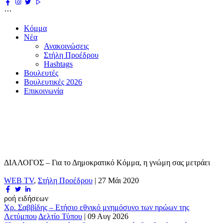
Κόμμα
Νέα
Ανακοινώσεις
Στήλη Προέδρου
Hashtags
Βουλευτές
Βουλευτικές 2026
Επικοινωνία
ΔΙΑΛΟΓΟΣ – Για το Δημοκρατικό Κόμμα, η γνώμη σας μετράει
WEB TV
,
Στήλη Προέδρου
|
27 Μάι 2020
ροή ειδήσεων
Χρ. Σαββίδης – Ετήσιο εθνικό μνημόσυνο των ηρώων της
Λετύμπου
Δελτίο Τύπου
|
09 Αυγ 2026