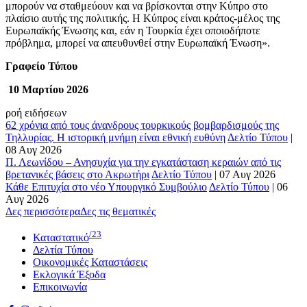
μπορούν να σταθμεύουν και να βρίσκονται στην Κύπρο στο
πλαίσιο αυτής της πολιτικής. Η Κύπρος είναι κράτος-μέλος της
Ευρωπαϊκής Ένωσης και, εάν η Τουρκία έχει οποιοδήποτε
πρόβλημα, μπορεί να απευθυνθεί στην Ευρωπαϊκή Ένωση».
Γραφείο Τύπου
10 Μαρτίου 2026
ροή ειδήσεων
62 χρόνια από τους άνανδρους τουρκικούς βομβαρδισμούς της
Τηλλυρίας. Η ιστορική μνήμη είναι εθνική ευθύνη
Δελτίο Τύπου
|
08 Αυγ 2026
Π. Λεωνίδου – Ανησυχία για την εγκατάσταση κεραιών από τις
βρετανικές βάσεις στο Ακρωτήρι
Δελτίο Τύπου
|
07 Αυγ 2026
Κάθε Επιτυχία στο νέο Υπουργικό Συμβούλιο
Δελτίο Τύπου
|
06
Αυγ 2026
Δες περισσότερα
Δες τις θεματικές
/23
Καταστατικό
Δελτία Τύπου
Οικονομικές Καταστάσεις
Εκλογικά Έξοδα
Επικοινωνία