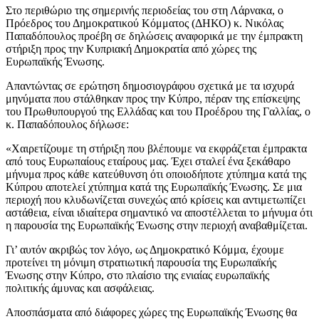
Στο περιθώριο της σημερινής περιοδείας του στη Λάρνακα, ο
Πρόεδρος του Δημοκρατικού Κόμματος (ΔΗΚΟ) κ. Νικόλας
Παπαδόπουλος προέβη σε δηλώσεις αναφορικά με την έμπρακτη
στήριξη προς την Κυπριακή Δημοκρατία από χώρες της
Ευρωπαϊκής Ένωσης.
Απαντώντας σε ερώτηση δημοσιογράφου σχετικά με τα ισχυρά
μηνύματα που στάλθηκαν προς την Κύπρο, πέραν της επίσκεψης
του Πρωθυπουργού της Ελλάδας και του Προέδρου της Γαλλίας, ο
κ. Παπαδόπουλος δήλωσε:
«Χαιρετίζουμε τη στήριξη που βλέπουμε να εκφράζεται έμπρακτα
από τους Ευρωπαίους εταίρους μας. Έχει σταλεί ένα ξεκάθαρο
μήνυμα προς κάθε κατεύθυνση ότι οποιοδήποτε χτύπημα κατά της
Κύπρου αποτελεί χτύπημα κατά της Ευρωπαϊκής Ένωσης. Σε μια
περιοχή που κλυδωνίζεται συνεχώς από κρίσεις και αντιμετωπίζει
αστάθεια, είναι ιδιαίτερα σημαντικό να αποστέλλεται το μήνυμα ότι
η παρουσία της Ευρωπαϊκής Ένωσης στην περιοχή αναβαθμίζεται.
Γι’ αυτόν ακριβώς τον λόγο, ως Δημοκρατικό Κόμμα, έχουμε
προτείνει τη μόνιμη στρατιωτική παρουσία της Ευρωπαϊκής
Ένωσης στην Κύπρο, στο πλαίσιο της ενιαίας ευρωπαϊκής
πολιτικής άμυνας και ασφάλειας.
Αποσπάσματα από διάφορες χώρες της Ευρωπαϊκής Ένωσης θα