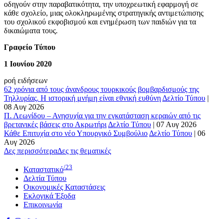
οδηγούν στην παραβατικότητα, την υποχρεωτική εφαρμογή σε
κάθε σχολείο, μιας ολοκληρωμένης στρατηγικής αντιμετώπισης
του σχολικού εκφοβισμού και ενημέρωση των παιδιών για τα
δικαιώματα τους.
Γραφείο Τύπου
1 Ιουνίου 2020
ροή ειδήσεων
62 χρόνια από τους άνανδρους τουρκικούς βομβαρδισμούς της
Τηλλυρίας. Η ιστορική μνήμη είναι εθνική ευθύνη
Δελτίο Τύπου
|
08 Αυγ 2026
Π. Λεωνίδου – Ανησυχία για την εγκατάσταση κεραιών από τις
βρετανικές βάσεις στο Ακρωτήρι
Δελτίο Τύπου
|
07 Αυγ 2026
Κάθε Επιτυχία στο νέο Υπουργικό Συμβούλιο
Δελτίο Τύπου
|
06
Αυγ 2026
Δες περισσότερα
Δες τις θεματικές
/23
Καταστατικό
Δελτία Τύπου
Οικονομικές Καταστάσεις
Εκλογικά Έξοδα
Επικοινωνία