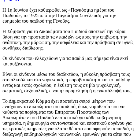
Η 1η Ιουνίου έχει καθιερωθεί ως «Παγκόσμια ημέρα του
Παιδιού», το 1925 από την Παγκόσμια Συνέλευση για την
ευημερία του παιδιού της Γένοβας.
Η Σύμβαση για τα Δικαιώματα του Παιδιού αποτελεί την κύρια
βάση για την προστασία των παιδιών ως προς την επιβίωση, την
ανάπτυξη, την μόρφωση, την ασφάλεια και την πρόσβαση σε υγιείς
συνθήκες διαβίωσης.
Οι κίνδυνοι που ελλοχεύουν για τα παιδιά μας σήμερα είναι εκεί
και αυξάνονται.
Είναι οι κίνδυνοι μέσω του διαδικτύου, η εύκολη πρόσβαση τους
στο αλκοόλ και στα ναρκωτικά, η παραβατικότητα και το bullying
εντός και εκτός σχολείου, η έκθεση τους σε βία ψυχολογική,
σωματική, σεξουαλική, είναι η παραμέληση ή η εγκατάλειψή τους.
Το Δημοκρατικό Κόμμα έχει προτείνει σειρά μέτρων που
ενισχύουν τα δικαιώματα του παιδιού, όπως νομοθεσία που να
καθιστά τα πορίσματα του Επιτρόπου Προστασίας των
Δικαιωμάτων του Παιδιού δεσμευτικά για κάθε κυβερνητική
υπηρεσία, η δημιουργία συντονιστικού και εποπτικού οργάνου για
τις κρατικές υπηρεσίες για όλα τα θέματα που αφορούν τα παιδιά, η
διεξαγωγή επιδημιολογικών κοινωνικών ερευνών για τα αίτια που