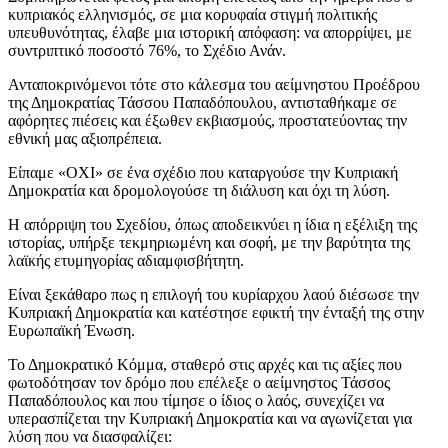
κυπριακός ελληνισμός, σε μια κορυφαία στιγμή πολιτικής
υπευθυνότητας, έλαβε μια ιστορική απόφαση: να απορρίψει, με
συντριπτικό ποσοστό 76%, το Σχέδιο Ανάν.
Ανταποκρινόμενοι τότε στο κάλεσμα του αείμνηστου Προέδρου
της Δημοκρατίας Τάσσου Παπαδόπουλου, αντισταθήκαμε σε
αφόρητες πιέσεις και έξωθεν εκβιασμούς, προστατεύοντας την
εθνική μας αξιοπρέπεια.
Είπαμε «ΟΧΙ» σε ένα σχέδιο που καταργούσε την Κυπριακή
Δημοκρατία και δρομολογούσε τη διάλυση και όχι τη λύση.
Η απόρριψη του Σχεδίου, όπως αποδεικνύει η ίδια η εξέλιξη της
ιστορίας, υπήρξε τεκμηριωμένη και σοφή, με την βαρύτητα της
λαϊκής ετυμηγορίας αδιαμφισβήτητη.
Είναι ξεκάθαρο πως η επιλογή του κυρίαρχου λαού διέσωσε την
Κυπριακή Δημοκρατία και κατέστησε εφικτή την ένταξή της στην
Ευρωπαϊκή Ένωση.
Το Δημοκρατικό Κόμμα, σταθερό στις αρχές και τις αξίες που
φωτοδότησαν τον δρόμο που επέλεξε ο αείμνηστος Τάσσος
Παπαδόπουλος και που τίμησε ο ίδιος ο λαός, συνεχίζει να
υπερασπίζεται την Κυπριακή Δημοκρατία και να αγωνίζεται για
λύση που να διασφαλίζει: