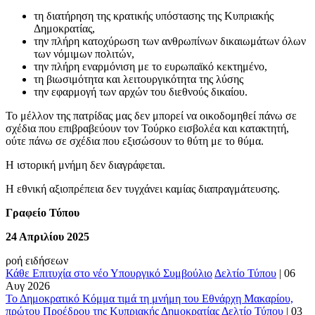
τη διατήρηση της κρατικής υπόστασης της Κυπριακής
Δημοκρατίας,
την πλήρη κατοχύρωση των ανθρωπίνων δικαιωμάτων όλων
των νόμιμων πολιτών,
την πλήρη εναρμόνιση με το ευρωπαϊκό κεκτημένο,
τη βιωσιμότητα και λειτουργικότητα της λύσης
την εφαρμογή των αρχών του διεθνούς δικαίου.
Το μέλλον της πατρίδας μας δεν μπορεί να οικοδομηθεί πάνω σε
σχέδια που επιβραβεύουν τον Τούρκο εισβολέα και κατακτητή,
ούτε πάνω σε σχέδια που εξισώσουν το θύτη με το θύμα.
Η ιστορική μνήμη δεν διαγράφεται.
Η εθνική αξιοπρέπεια δεν τυγχάνει καμίας διαπραγμάτευσης.
Γραφείο Τύπου
24 Απριλίου 2025
ροή ειδήσεων
Κάθε Επιτυχία στο νέο Υπουργικό Συμβούλιο
Δελτίο Τύπου
|
06
Αυγ 2026
Το Δημοκρατικό Κόμμα τιμά τη μνήμη του Εθνάρχη Μακαρίου,
πρώτου Προέδρου της Κυπριακής Δημοκρατίας
Δελτίο Τύπου
|
03