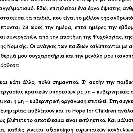
παγγελματισμό. Εδώ, επιτελείται ένα έργο ύψιστης αν
στατεύσει τα παιδιά, που είναι το μέλλον της ανθρωπ
ύπτονται 24 ώρες την ημέρα, επτά ημέρες την εβδ
ι συνεργατών, από την επιστήμη της Ψυχολογίας, της
της Νομικής. Οι ανάγκες των παιδιών καλύπτονται με
θερμά μου συγχαρητήρια και την μεγάλη μου ικανοπο
όσθεσε:
αι κάτι άλλο, πολύ σημαντικό. Σ’ αυτήν την παιδι
εργασίας κρατικών υπηρεσιών με μη – κυβερνητικές ο
ει και η μη – κυβερνητική οργάνωση επιτελεί. Στη συγκ
 Ευημερίας επιβλέπουν και το Hope for Children ανάλα
ως βλέπετε το αποτέλεσμα είναι εκπληκτικό. Και μάλισ
ία, καθώς γίνεται αξιοποίηση ευρωπαϊκών κονδυλίω