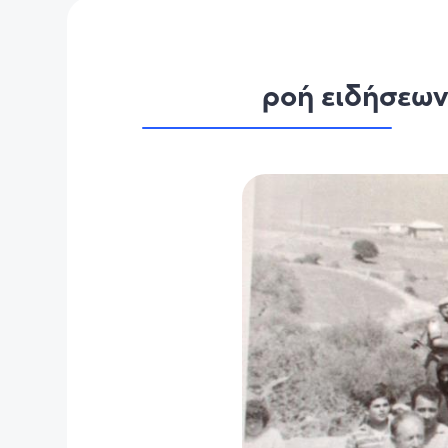
ροή ειδήσεω