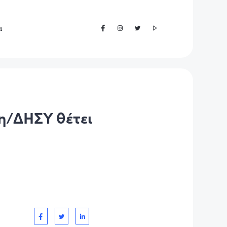
α
η/ΔΗΣΥ θέτει