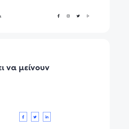
α
ι να μείνουν