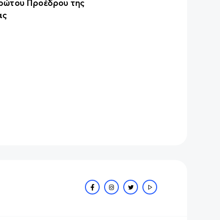
ρώτου Προέδρου της
ας