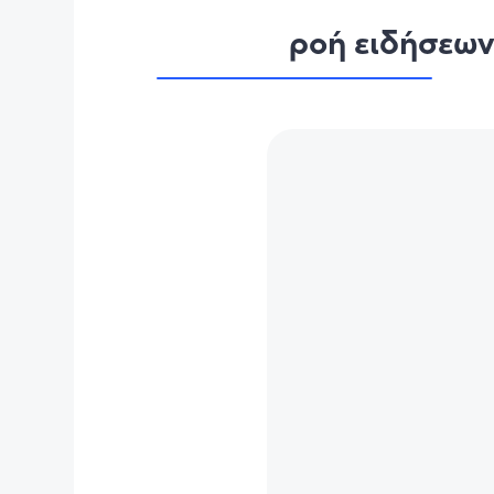
ροή ειδήσεω