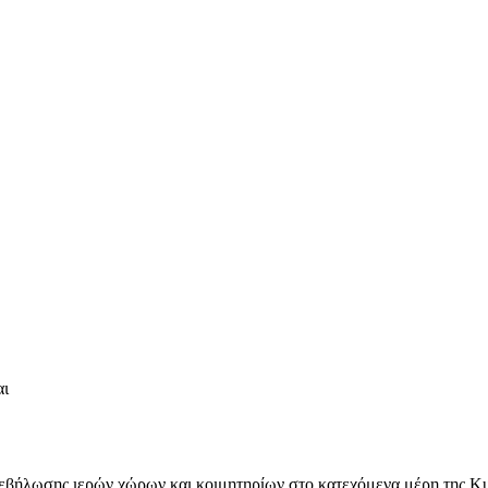
αι
βεβήλωσης ιερών χώρων και κοιμητηρίων στο κατεχόμενα μέρη της Κ