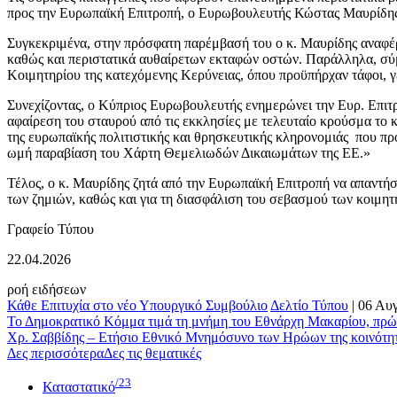
προς την Ευρωπαϊκή Επιτροπή, ο Ευρωβουλευτής Κώστας Μαυρίδ
Συγκεκριμένα, στην πρόσφατη παρέμβασή του ο κ. Μαυρίδης αναφέρ
καθώς και περιστατικά αυθαίρετων εκταφών οστών. Παράλληλα, σύμ
Κοιμητηρίου της κατεχόμενης Κερύνειας, όπου προϋπήρχαν τάφοι, 
Συνεχίζοντας, ο Κύπριος Ευρωβουλευτής ενημερώνει την Ευρ. Επιτ
αφαίρεση του σταυρού από τις εκκλησίες με τελευταίο κρούσμα το
της ευρωπαϊκής πολιτιστικής και θρησκευτικής κληρονομιάς που πρ
ωμή παραβίαση του Χάρτη Θεμελιωδών Δικαιωμάτων της ΕΕ.»
Τέλος, ο κ. Μαυρίδης ζητά από την Ευρωπαϊκή Επιτροπή να απαντήσει
των ζημιών, καθώς και για τη διασφάλιση του σεβασμού των κοιμητ
Γραφείο Τύπου
22.04.2026
ροή ειδήσεων
Κάθε Επιτυχία στο νέο Υπουργικό Συμβούλιο
Δελτίο Τύπου
|
06 Αυ
Το Δημοκρατικό Κόμμα τιμά τη μνήμη του Εθνάρχη Μακαρίου, πρώ
Χρ. Σαββίδης – Ετήσιο Εθνικό Μνημόσυνο των Ηρώων της κοινότη
Δες περισσότερα
Δες τις θεματικές
/23
Καταστατικό