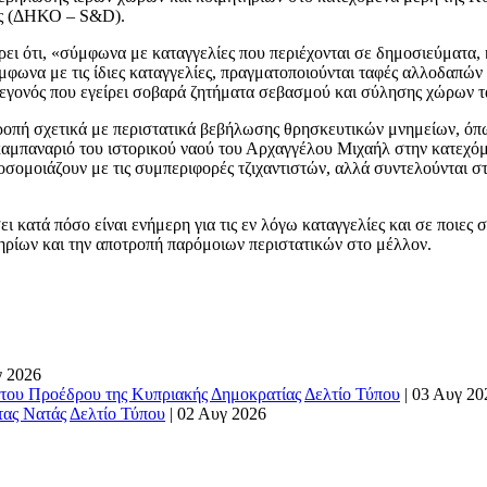
ης (ΔΗΚΟ – S&D).
ει ότι, «σύμφωνα με καταγγελίες που περιέχονται σε δημοσιεύματα
φωνα με τις ίδιες καταγγελίες, πραγματοποιούνται ταφές αλλοδαπώ
γεγονός που εγείρει σοβαρά ζητήματα σεβασμού και σύλησης χώρων τ
ροπή σχετικά με περιστατικά βεβήλωσης θρησκευτικών μνημείων, όπω
 καμπαναριό του ιστορικού ναού του Αρχαγγέλου Μιχαήλ στην κατεχό
οσομοιάζουν με τις συμπεριφορές τζιχαντιστών, αλλά συντελούνται 
 κατά πόσο είναι ενήμερη για τις εν λόγω καταγγελίες και σε ποιες 
ηρίων και την αποτροπή παρόμοιων περιστατικών στο μέλλον.
γ 2026
του Προέδρου της Κυπριακής Δημοκρατίας
Δελτίο Τύπου
|
03 Αυγ 20
τας Νατάς
Δελτίο Τύπου
|
02 Αυγ 2026