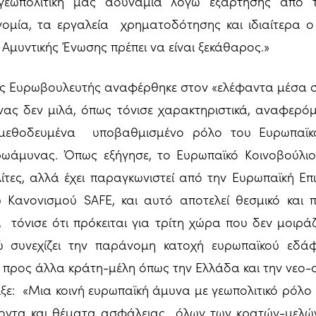
γεωπολιτική μας αδυναμία λόγω εξάρτησης από τ
ομία, τα εργαλεία χρηματοδότησης και ιδιαίτερα ο
 Αμυντικής Ένωσης πρέπει να είναι ξεκάθαρος.»
ιος Ευρωβουλευτής αναφέρθηκε στον «ελέφαντα μέσα σ
νας δεν μιλά, όπως τόνισε χαρακτηριστικά, αναφερόμ
μεθοδευμένα υποβαθμισμένο ρόλο του Ευρωπαϊκο
ωάμυνας. Όπως εξήγησε, το Ευρωπαϊκό Κοινοβούλιο
τες, αλλά έχει παραγκωνιστεί από την Ευρωπαϊκή Επ
Κανονισμού SAFE, και αυτό αποτελεί θεσμικό και π
 τόνισε ότι πρόκειται για τρίτη χώρα που δεν μοιράζ
ώ συνεχίζει την παράνομη κατοχή ευρωπαϊκού εδάφ
ς προς άλλα κράτη-μέλη όπως την Ελλάδα και την νεο-
ιξε: «Μια κοινή ευρωπαϊκή άμυνα με γεωπολιτικό ρόλο 
οντα και θέματα ασφάλειας όλων των κρατών-μελών