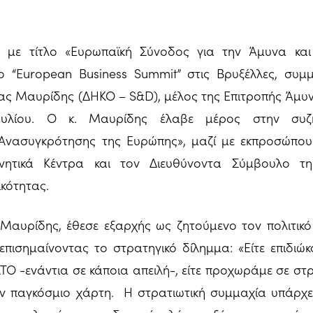
ο με τίτλο «Ευρωπαϊκή Σύνοδος για την Άμυνα και
 “European Business Summit” στις Βρυξέλλες, συμμ
ς Μαυρίδης (ΔΗΚΟ – S&D), μέλος της Επιτροπής Άμυν
βουλίου. Ο κ. Μαυρίδης έλαβε μέρος στην συ
Ανασυγκρότησης της Ευρώπης», μαζί με εκπροσώπου
νητικά Κέντρα και τον Διευθύνοντα Σύμβουλο τ
ικότητας.
. Μαυρίδης, έθεσε εξαρχής ως ζητούμενο τον πολιτι
πισημαίνοντας το στρατηγικό δίλημμα: «Είτε επιδιώ
Ο -ενάντια σε κάποια απειλή-, είτε προχωράμε σε στ
ον παγκόσμιο χάρτη. Η στρατιωτική συμμαχία υπάρχει