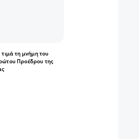
 τιμά τη μνήμη του
ρώτου Προέδρου της
ας