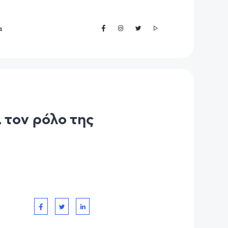
α
 τον ρόλο της